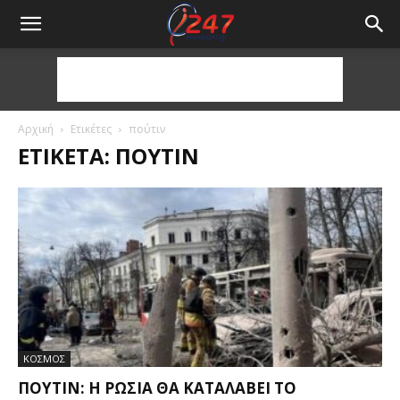
Αρχική
Ετικέτες
πούτιν
ΕΤΙΚΈΤΑ: ΠΟΎΤΙΝ
ΚΟΣΜΟΣ
ΠΟΎΤΙΝ: Η ΡΩΣΊΑ ΘΑ ΚΑΤΑΛΆΒΕΙ ΤΟ