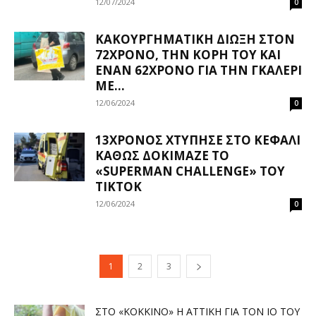
12/07/2024
0
ΚΑΚΟΥΡΓΗΜΑΤΙΚΉ ΔΊΩΞΗ ΣΤΟΝ
72ΧΡΟΝΟ, ΤΗΝ ΚΌΡΗ ΤΟΥ ΚΑΙ
ΈΝΑΝ 62ΧΡΟΝΟ ΓΙΑ ΤΗΝ ΓΚΑΛΕΡΊ
ΜΕ...
12/06/2024
0
13ΧΡΟΝΟΣ ΧΤΎΠΗΣΕ ΣΤΟ ΚΕΦΆΛΙ
ΚΑΘΏΣ ΔΟΚΊΜΑΖΕ ΤΟ
«SUPERMAN CHALLENGE» ΤΟΥ
TIKTOK
12/06/2024
0
1
2
3
ΣΤΟ «ΚΌΚΚΙΝΟ» Η ΑΤΤΙΚΉ ΓΙΑ ΤΟΝ ΙΌ ΤΟΥ