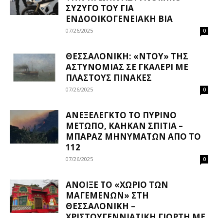
ΣΎΖΥΓΌ ΤΟΥ ΓΙΑ
ΕΝΔΟΟΙΚΟΓΕΝΕΙΑΚΉ ΒΊΑ
07/26/2025
0
ΘΕΣΣΑΛΟΝΊΚΗ: «ΝΤΟΥ» ΤΗΣ
ΑΣΤΥΝΟΜΊΑΣ ΣΕ ΓΚΑΛΕΡΊ ΜΕ
ΠΛΑΣΤΟΎΣ ΠΊΝΑΚΕΣ
07/26/2025
0
ΑΝΕΞΈΛΕΓΚΤΟ ΤΟ ΠΎΡΙΝΟ
ΜΈΤΩΠΟ, ΚΆΗΚΑΝ ΣΠΊΤΙΑ –
ΜΠΑΡΆΖ ΜΗΝΥΜΆΤΩΝ ΑΠΌ ΤΟ
112
07/26/2025
0
ΆΝΟΙΞΕ ΤΟ «ΧΩΡΙΌ ΤΩΝ
ΜΑΓΕΜΈΝΩΝ» ΣΤΗ
ΘΕΣΣΑΛΟΝΊΚΗ –
ΧΡΙΣΤΟΥΓΕΝΝΙΆΤΙΚΗ ΓΙΟΡΤΉ ΜΕ