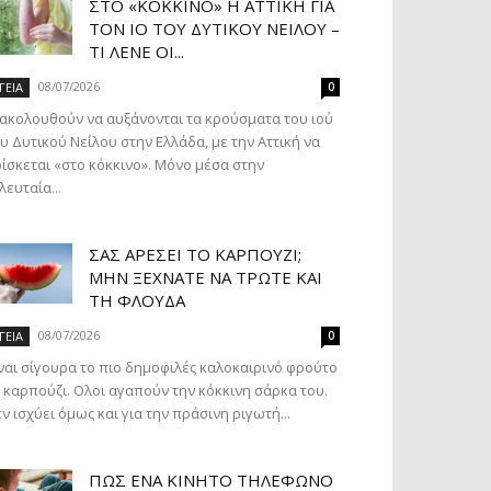
ΣΤΟ «ΚΌΚΚΙΝΟ» Η ΑΤΤΙΚΉ ΓΙΑ
ΤΟΝ ΙΌ ΤΟΥ ΔΥΤΙΚΟΎ ΝΕΊΛΟΥ –
ΤΙ ΛΈΝΕ ΟΙ...
08/07/2026
ΓΕΙΑ
0
ακολουθούν να αυξάνονται τα κρούσματα του ιού
υ Δυτικού Νείλου στην Ελλάδα, με την Αττική να
ίσκεται «στο κόκκινο». Μόνο μέσα στην
λευταία...
ΣΑΣ ΑΡΈΣΕΙ ΤΟ ΚΑΡΠΟΎΖΙ;
ΜΗΝ ΞΕΧΝΆΤΕ ΝΑ ΤΡΏΤΕ ΚΑΙ
ΤΗ ΦΛΟΎΔΑ
08/07/2026
ΓΕΙΑ
0
ναι σίγουρα το πιο δημοφιλές καλοκαιρινό φρούτο
 καρπούζι. Ολοι αγαπούν την κόκκινη σάρκα του.
ν ισχύει όμως και για την πράσινη ριγωτή...
ΠΏΣ ΈΝΑ ΚΙΝΗΤΌ ΤΗΛΈΦΩΝΟ