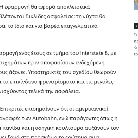
 Η εφαρμογή θα αφορά αποκλειστικά
λέπονται δικλίδες ασφαλείας: τη νύχτα θα
α, το ίδιο και για βαρέα επαγγελματικά
Υ
Στ
πρ
Κυ
μογή ενός έτους σε τμήμα του Interstate 8, με
τρ
 ατυχημάτων πριν αποφασίσουν ενδεχόμενη
ους άξονες. Υποστηρικτές του σχεδίου θεωρούν
 τα επικίνδυνα φρεναρίσματα και τις μεγάλες
νισχύοντας τελικά την ασφάλεια.
. Επικριτές επισημαίνουν ότι οι αμερικανικοί
ιαγραφές των Autobahn, ενώ παράγοντες όπως η
 πανίδα και η οδηγική κουλτούρα αυξάνουν τον
ρνει ξανά στο προσκήνιο το ερώτημα αν η