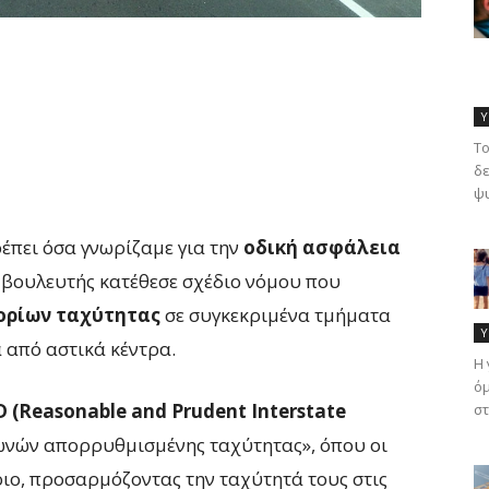
Υ
Το
δε
ψυ
έπει όσα γνωρίζαμε για την
οδική ασφάλεια
ς βουλευτής κατέθεσε σχέδιο νόμου που
ορίων ταχύτητας
σε συγκεκριμένα τμήματα
Υ
 από αστικά κέντρα.
Η 
όμ
 (Reasonable and Prudent Interstate
στ
ζωνών απορρυθμισμένης ταχύτητας», όπου οι
ριο, προσαρμόζοντας την ταχύτητά τους στις