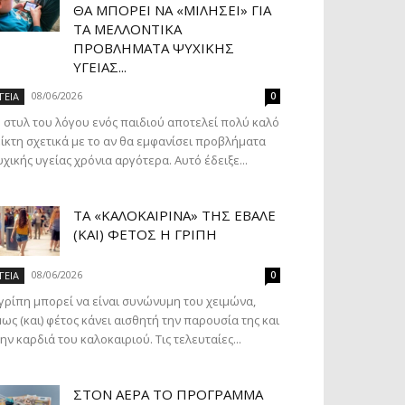
ΘΑ ΜΠΟΡΕΊ ΝΑ «ΜΙΛΉΣΕΙ» ΓΙΑ
ΤΑ ΜΕΛΛΟΝΤΙΚΆ
ΠΡΟΒΛΉΜΑΤΑ ΨΥΧΙΚΉΣ
ΥΓΕΊΑΣ...
08/06/2026
ΓΕΙΑ
0
 στυλ του λόγου ενός παιδιού αποτελεί πολύ καλό
ίκτη σχετικά με το αν θα εμφανίσει προβλήματα
χικής υγείας χρόνια αργότερα. Αυτό έδειξε...
ΤΑ «ΚΑΛΟΚΑΙΡΙΝΆ» ΤΗΣ ΈΒΑΛΕ
(ΚΑΙ) ΦΈΤΟΣ Η ΓΡΊΠΗ
08/06/2026
ΓΕΙΑ
0
γρίπη μπορεί να είναι συνώνυμη του χειμώνα,
ως (και) φέτος κάνει αισθητή την παρουσία της και
ην καρδιά του καλοκαιριού. Τις τελευταίες...
ΣΤΟΝ ΑΈΡΑ ΤΟ ΠΡΌΓΡΑΜΜΑ