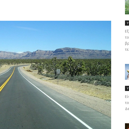
Υ
Εξ
το
βρ
τε
Υ
Eί
το
Δε