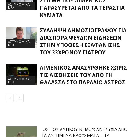
ΣΤΙΓΜΉ ΠΟΥ ΛΙΜΕΝΙΚΌΣ
ΑΣΤΥΝΟΜΙΚΑ
ΠΑΡΑΣΎΡΕΤΑΙ ΑΠΌ ΤΑ ΤΕΡΆΣΤΙΑ
ΝΕΑ
ΚΎΜΑΤΑ
ΣΎΛΛΗΨΗ ΔΗΜΟΣΙΟΓΡΆΦΟΥ ΓΙΑ
ΔΙΑΣΠΟΡΆ ΨΕΥΔΏΝ ΕΙΔΉΣΕΩΝ
ΑΣΤΥΝΟΜΙΚΑ
ΣΤΗΝ ΥΠΌΘΕΣΗ ΕΞΑΦΆΝΙΣΗΣ
ΝΕΑ
ΤΟΥ 33ΧΡΟΝΟΥ ΓΙΑΤΡΟΎ
ΛΙΜΕΝΙΚΌΣ ΑΝΑΣΎΡΘΗΚΕ ΧΩΡΊΣ
ΤΙΣ ΑΙΣΘΉΣΕΙΣ ΤΟΥ ΑΠΌ ΤΗ
ΑΣΤΥΝΟΜΙΚΑ
ΘΆΛΑΣΣΑ ΣΤΟ ΠΑΡΆΛΙΟ ΆΣΤΡΟΣ
ΝΕΑ
ΙΌΣ ΤΟΥ ΔΥΤΙΚΟΎ ΝΕΊΛΟΥ: ΑΝΗΣΥΧΊΑ ΑΠΌ
ΤΑ ΑΥΞΗΜΈΝΑ ΚΡΟΎΣΜΑΤΑ – ΤΑ