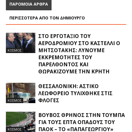
ΠΑΡΟΜΟΙΑ ΑΡΘΡΑ
ΠΕΡΙΣΣΟΤΕΡΑ ΑΠΟ ΤΟΝ ΔΗΜΙΟΥΡΓΟ
ΣΤΟ ΕΡΓΟΤΆΞΙΟ ΤΟΥ
ΑΕΡΟΔΡΟΜΊΟΥ ΣΤΟ ΚΑΣΤΈΛΛΙ Ο
ΜΗΤΣΟΤΆΚΗΣ: ΛΎΝΟΥΜΕ
ΚΟΣΜΟΣ
ΕΚΚΡΕΜΌΤΗΤΕΣ ΤΟΥ
ΠΑΡΕΛΘΌΝΤΟΣ ΚΑΙ
ΘΩΡΑΚΊΖΟΥΜΕ ΤΗΝ ΚΡΉΤΗ
ΘΕΣΣΑΛΟΝΊΚΗ: ΑΣΤΙΚΌ
ΛΕΩΦΟΡΕΊΟ ΤΥΛΊΧΘΗΚΕ ΣΤΙΣ
ΦΛΌΓΕΣ
ΚΟΣΜΟΣ
ΒΟΥΒΌΣ ΘΡΉΝΟΣ ΣΤΗΝ ΤΟΎΜΠΑ
ΓΙΑ ΤΟΥΣ ΕΠΤΆ ΟΠΑΔΟΎΣ ΤΟΥ
ΠΑΟΚ – ΤΟ «ΠΑΠΑΓΕΩΡΓΊΟΥ»
ΚΟΣΜΟΣ