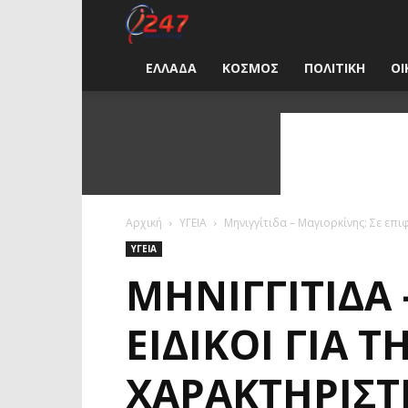
i247
News
ΕΛΛΑΔΑ
ΚΟΣΜΟΣ
ΠΟΛΙΤΙΚΗ
ΟΙ
Greece
Αρχική
ΥΓΕΙΑ
Μηνιγγίτιδα – Μαγιορκίνης: Σε επι
ΥΓΕΙΑ
ΜΗΝΙΓΓΊΤΙΔΑ 
ΕΙΔΙΚΟΊ ΓΙΑ 
ΧΑΡΑΚΤΗΡΙΣ