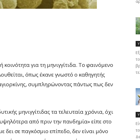
αρ
Υ
Εξ
το
ή κοινότητα για τη μηνιγγίτιδα. Το φαινόμενο
βρ
τε
υθείται, όπως έκανε γνωστό ο καθηγητής
 Μαγιορκίνης, συμπληρώνοντας πάντως πως δεν
υτικής μηνιγγίτιδας τα τελευταία χρόνια, όχι
Υ
υψηλότερα από πριν την πανδημία» είπε στο
Eί
το
 δει σε παγκόσμιο επίπεδο, δεν είναι μόνο
Δε