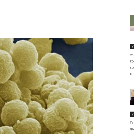
Υ
Α
το
το
πρ
Υ
Στ
Φα