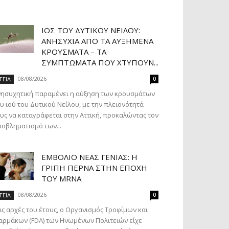
ΙΌΣ ΤΟΥ ΔΥΤΙΚΟΎ ΝΕΊΛΟΥ:
ΑΝΗΣΥΧΊΑ ΑΠΌ ΤΑ ΑΥΞΗΜΈΝΑ
ΚΡΟΎΣΜΑΤΑ – ΤΑ
ΣΥΜΠΤΏΜΑΤΑ ΠΟΥ ΧΤΥΠΟΎΝ...
08/08/2026
ΓΕΙΑ
0
νησυχητική παραμένει η αύξηση των κρουσμάτων
υ ιού του Δυτικού Νείλου, με την πλειονότητά
υς να καταγράφεται στην Αττική, προκαλώντας τον
οβληματισμό των...
ΕΜΒΌΛΙΟ ΝΈΑΣ ΓΕΝΙΆΣ: Η
ΓΡΊΠΗ ΠΕΡΝΆ ΣΤΗΝ ΕΠΟΧΉ
ΤΟΥ MRNA
08/08/2026
ΓΕΙΑ
0
ις αρχές του έτους, ο Οργανισμός Τροφίμων και
ρμάκων (FDA) των Ηνωμένων Πολιτειών είχε