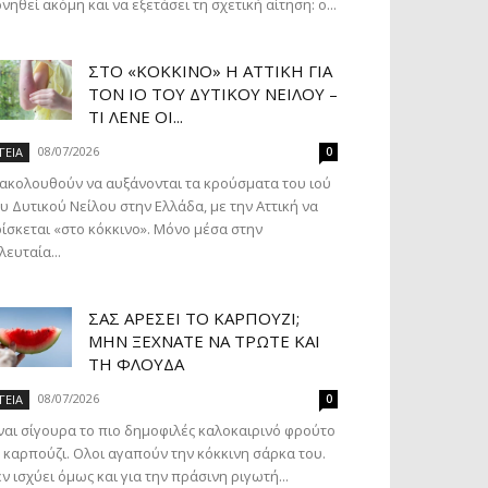
νηθεί ακόμη και να εξετάσει τη σχετική αίτηση: ο...
ΣΤΟ «ΚΌΚΚΙΝΟ» Η ΑΤΤΙΚΉ ΓΙΑ
ΤΟΝ ΙΌ ΤΟΥ ΔΥΤΙΚΟΎ ΝΕΊΛΟΥ –
ΤΙ ΛΈΝΕ ΟΙ...
08/07/2026
ΓΕΙΑ
0
ακολουθούν να αυξάνονται τα κρούσματα του ιού
υ Δυτικού Νείλου στην Ελλάδα, με την Αττική να
ίσκεται «στο κόκκινο». Μόνο μέσα στην
λευταία...
ΣΑΣ ΑΡΈΣΕΙ ΤΟ ΚΑΡΠΟΎΖΙ;
ΜΗΝ ΞΕΧΝΆΤΕ ΝΑ ΤΡΏΤΕ ΚΑΙ
ΤΗ ΦΛΟΎΔΑ
08/07/2026
ΓΕΙΑ
0
ναι σίγουρα το πιο δημοφιλές καλοκαιρινό φρούτο
 καρπούζι. Ολοι αγαπούν την κόκκινη σάρκα του.
ν ισχύει όμως και για την πράσινη ριγωτή...