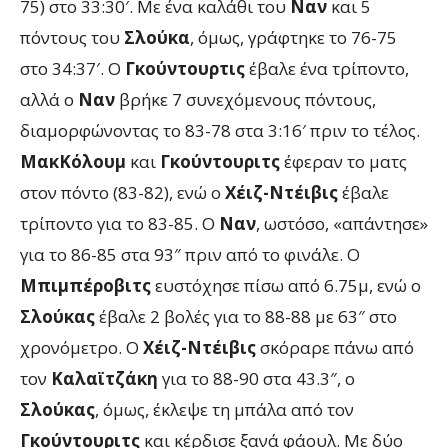
75) στο 33:30′. Με ένα καλάθι του
Ναν
και 5
πόντους του
Σλούκα
, όμως, γράφτηκε το 76-75
στο 34:37′. Ο
Γκούντουρτις
έβαλε ένα τρίποντο,
αλλά ο
Ναν
βρήκε 7 συνεχόμενους πόντους,
διαμορφώνοντας το 83-78 στα 3:16′ πριν το τέλος.
ΜακΚόλουμ
και
Γκούντουριτς
έφεραν το ματς
στον πόντο (83-82), ενώ ο
Χέιζ-Ντέιβις
έβαλε
τρίποντο για το 83-85. Ο
Ναν
, ωστόσο, «απάντησε»
για το 86-85 στα 93″ πριν από το φινάλε. Ο
Μπιμπέροβιτς
ευστόχησε πίσω από 6.75μ, ενώ ο
Σλούκας
έβαλε 2 βολές για το 88-88 με 63″ στο
χρονόμετρο. Ο
Χέιζ-Ντέιβις
σκόραρε πάνω από
τον
Καλαϊτζάκη
για το 88-90 στα 43.3″, ο
Σλούκας
, όμως, έκλεψε τη μπάλα από τον
Γκούντουριτς
και κέρδισε ξανά φάουλ. Με δύο