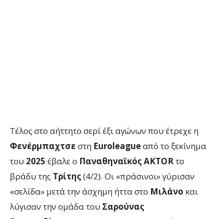
Τέλος στο αήττητο σερί έξι αγώνων που έτρεχε η
Φενέρμπαχτσε
στη
Euroleague
από το ξεκίνημα
του
2025
έβαλε ο
Παναθηναϊκός AKTOR
το
βράδυ της
Τρίτης
(4/2). Οι «πράσινοι» γύρισαν
«σελίδα» μετά την άσχημη ήττα στο
Μιλάνο
και
λύγισαν την ομάδα του
Σαρούνας