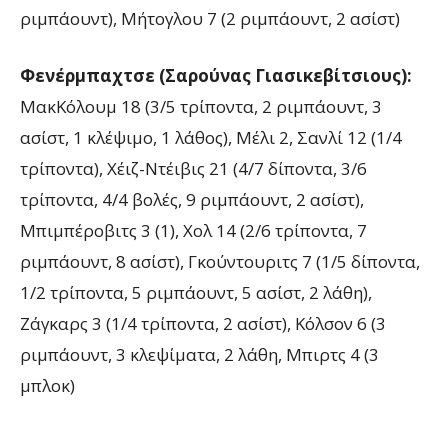
ριμπάουντ), Μήτογλου 7 (2 ριμπάουντ, 2 ασίστ)
Φενέρμπαχτσε (Σαρούνας Γιασικεβίτσιους):
ΜακΚόλουμ 18 (3/5 τρίποντα, 2 ριμπάουντ, 3
ασίστ, 1 κλέψιμο, 1 λάθος), Μέλι 2, Σανλί 12 (1/4
τρίποντα), Χέιζ-Ντέιβις 21 (4/7 δίποντα, 3/6
τρίποντα, 4/4 βολές, 9 ριμπάουντ, 2 ασίστ),
Μπιμπέροβιτς 3 (1), Χολ 14 (2/6 τρίποντα, 7
ριμπάουντ, 8 ασίστ), Γκούντουριτς 7 (1/5 δίποντα,
1/2 τρίποντα, 5 ριμπάουντ, 5 ασίστ, 2 λάθη),
Ζάγκαρς 3 (1/4 τρίποντα, 2 ασίστ), Κόλσον 6 (3
ριμπάουντ, 3 κλεψίματα, 2 λάθη, Μπιρτς 4 (3
μπλοκ)