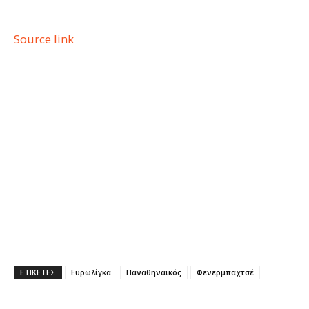
Source link
ΕΤΙΚΕΤΕΣ
Ευρωλίγκα
Παναθηναικός
Φενερμπαχτσέ