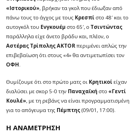
«Ιστορικού»
, βρήκαν τα γκολ που έδιωξαν από
πάνω τους το άγχος με τους
Κρεσπί
στο 48′ και το
αυτογκόλ του
Ενγκουέμ
στο 65′, ο
Τσιντώντας
παράλληλα είχε άνετο βράδυ και, πλέον, ο
Αστέρας Τρίπολης AKTOR
περιμένει απλώς την
επιβεβαίωση ότι στους «4» θα αντιμετωπίσει τον
ΟΦΗ
.
Θυμίζουμε ότι στο πρώτο ματς οι
Κρητικοί
είχαν
διαλύσει με σκορ 5-0 την
Παναχαϊκή
στο
«Γεντί
Κουλέ»
, με τη ρεβάνς να είναι προγραμματισμένη
για το απόγευμα της
Πέμπτης
(09/01, 17:00).
Η ΑΝΑΜΈΤΡΗΣΗ