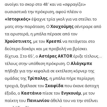
ανοίγει το σκορ στο 48′ και να «σφραγίζει»
ουσιαστικά την πρόκριση, αφού πλέον ο
«Ιστορικός»
έψαχνε τρία γκολ για να στείλει το
ματς στην παράταση. Ο
Χουχούμης
σέντραρε από
τα αριστερά, η μπάλα πέρασε από τον
Χρούστινετς
, με τον
Κρεσπί
να πετάγεται στο
δεύτερο δοκάρι και με προβολή να βρίσκει
δίχτυα. Στο 65′, ο
Αστέρας AKTOR
έριξε τίτλους…
τέλους στην υπόθεση πρόκριση. Ο
Αλάγκμπε
πήδηξε για την κεφαλιά σε εκτέλεση κόρνερ της
ομάδας της
Τρίπολης
, η μπάλα πήρε περίεργη
τροχιά, ξεγέλασε τον
Σκαφίδα
που έκανε άστοχη
έξοδο, ο
Καστάνιο
πίεσε τον
Ενγκουέμ
, με τον
παίκτη του
Πανιωνίου
άθελά του να την στέλνει