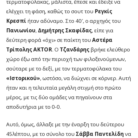
τερματοφύλακας, μάλιστα, έπεσε και έδειξε να
ελέγχει τη φάση, καθώς το σουτ του
Ρεγκίς
Κρεσπί
ήταν αδύναμο. Στο 40′, ο αρχηγός του
Πανιωνίου
,
Δημήτρης Σκαφίδας
, είπε για
δεύτερη φορά «όχι» σε παίκτη του
Αστέρα
Τρίπολης AKTOR
. Ο
Τζανδάρης
βρήκε ελεύθερο
χώρο έξω από την περιοχή των φιλοξενούμενων,
σούταρε με το δεξί, με τον τερματοφύλακα του
«Ιστορικού»
, ωστόσο, να διώχνει σε κόρνερ. Αυτή
ήταν και η τελευταία μεγάλη στιγμή στο πρώτο
μέρος, με τις δύο ομάδες να πηγαίνουν στα
αποδυτήρια με το 0-0.
Αυτό, όμως, άλλαξε με την έναρξη του δεύτερου
45λέπτου, με το σύνολο του
Σάββα Παντελίδη
να