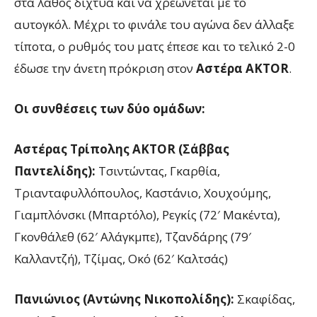
στα λάθος δίχτυα και να χρεώνεται με το
αυτογκόλ. Μέχρι το φινάλε του αγώνα δεν άλλαξε
τίποτα, ο ρυθμός του ματς έπεσε και το τελικό 2-0
έδωσε την άνετη πρόκριση στον
Αστέρα AKTOR
.
Οι συνθέσεις των δύο ομάδων:
Αστέρας Τρίπολης AKTOR (Σάββας
Παντελίδης):
Τσιντώντας, Γκαρθία,
Τριανταφυλλόπουλος, Καστάνιο, Χουχούμης,
Γιαμπλόνσκι (Μπαρτόλο), Ρεγκίς (72′ Μακέντα),
Γκονθάλεθ (62′ Αλάγκμπε), Τζανδάρης (79′
Καλλαντζή), Τζίμας, Οκό (62′ Καλτσάς)
Πανιώνιος (Αντώνης Νικοπολίδης):
Σκαφίδας,