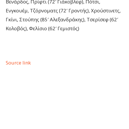
Βενάρδος, Πρίφτι (72′ Γιάκοβλεφ), Πότσι,
Ενγκουέμ, Τζόρνοματς (72′ Γροντής), Χρούστινετς,
Γκίνι, Στούπης (85′ Αλεξανδράκης), Τσερίσεφ (62′
Κολοβός), Φελίσιο (62′ Γεμιστός)
Source link