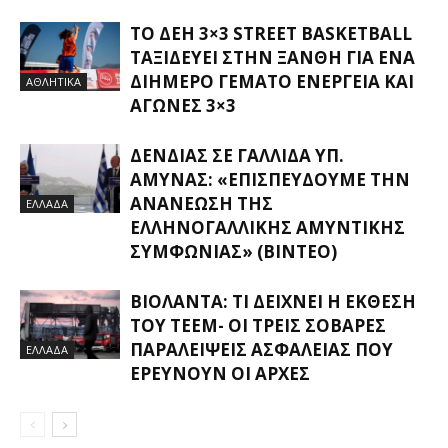
ΤΟ ΔΕΗ 3×3 STREET BASKETBALL
ΤΑΞΙΔΕΎΕΙ ΣΤΗΝ ΞΆΝΘΗ ΓΙΑ ΈΝΑ
ΔΙΉΜΕΡΟ ΓΕΜΆΤΟ ΕΝΈΡΓΕΙΑ ΚΑΙ
ΑΘΛΗΤΙΚΑ
ΑΓΏΝΕΣ 3×3
ΔΈΝΔΙΑΣ ΣΕ ΓΑΛΛΊΔΑ ΥΠ.
ΆΜΥΝΑΣ: «ΕΠΙΣΠΕΎΔΟΥΜΕ ΤΗΝ
ΑΝΑΝΈΩΣΗ ΤΗΣ
ΕΛΛΑΔΑ
ΕΛΛΗΝΟΓΑΛΛΙΚΉΣ ΑΜΥΝΤΙΚΉΣ
ΣΥΜΦΩΝΊΑΣ» (ΒΊΝΤΕΟ)
ΒΙΟΛΆΝΤΑ: ΤΙ ΔΕΊΧΝΕΙ Η ΈΚΘΕΣΗ
ΤΟΥ ΤΕΕΜ- ΟΙ ΤΡΕΙΣ ΣΟΒΑΡΈΣ
ΠΑΡΑΛΕΊΨΕΙΣ ΑΣΦΑΛΕΊΑΣ ΠΟΥ
ΕΛΛΑΔΑ
ΕΡΕΥΝΟΎΝ ΟΙ ΑΡΧΈΣ