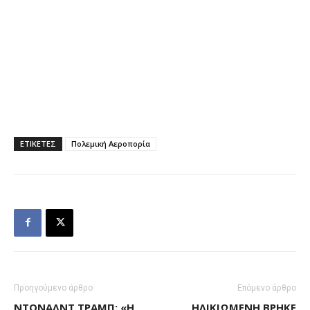
ΕΤΙΚΕΤΕΣ
Πολεμική Αεροπορία
Προηγούμενο άρθρο
Επόμενο άρθρο
ΝΤΌΝΑΛΝΤ ΤΡΑΜΠ: «Η
ΗΛΙΚΙΩΜΈΝΗ ΒΡΉΚΕ