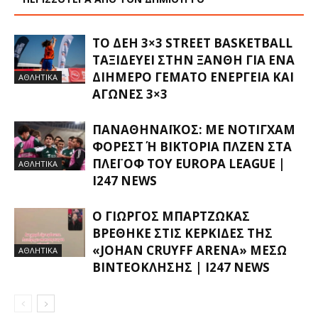
ΤΟ ΔΕΗ 3×3 STREET BASKETBALL
ΤΑΞΙΔΕΎΕΙ ΣΤΗΝ ΞΆΝΘΗ ΓΙΑ ΈΝΑ
ΔΙΉΜΕΡΟ ΓΕΜΆΤΟ ΕΝΈΡΓΕΙΑ ΚΑΙ
ΑΘΛΗΤΙΚΑ
ΑΓΏΝΕΣ 3×3
ΠΑΝΑΘΗΝΑΪΚΌΣ: ΜΕ ΝΌΤΙΓΧΑΜ
ΦΌΡΕΣΤ Ή ΒΙΚΤΌΡΙΑ ΠΛΖΕΝ ΣΤΑ Π
ΛΈΙ ΟΦ ΤΟΥ EUROPA LEAGUE |
ΑΘΛΗΤΙΚΑ
I247 NEWS
Ο ΓΙΏΡΓΟΣ ΜΠΑΡΤΖΏΚΑΣ
ΒΡΈΘΗΚΕ ΣΤΙΣ ΚΕΡΚΊΔΕΣ ΤΗΣ
«JOHAN CRUYFF ARENA» ΜΈΣΩ
ΑΘΛΗΤΙΚΑ
ΒΙΝΤΕΟΚΛΉΣΗΣ | I247 NEWS