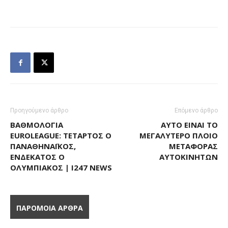
Προηγούμενο άρθρο
Επόμενο άρθρο
ΒΑΘΜΟΛΟΓΊΑ
ΑΥΤΌ ΕΊΝΑΙ ΤΟ
EUROLEAGUE: ΤΈΤΑΡΤΟΣ Ο
ΜΕΓΑΛΎΤΕΡΟ ΠΛΟΊΟ
ΠΑΝΑΘΗΝΑΪΚΌΣ,
ΜΕΤΑΦΟΡΆΣ
ΕΝΔΈΚΑΤΟΣ Ο
ΑΥΤΟΚΙΝΉΤΩΝ
ΟΛΥΜΠΙΑΚΌΣ | I247 NEWS
ΠΑΡΟΜΟΙΑ ΑΡΘΡΑ