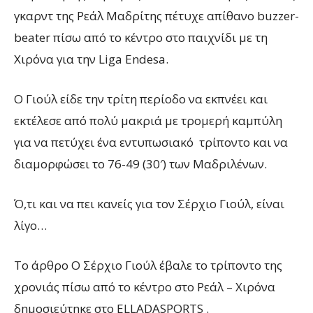
γκαρντ της Ρεάλ Μαδρίτης πέτυχε απίθανο buzzer-
beater πίσω από το κέντρο στο παιχνίδι με τη
Χιρόνα για την Liga Endesa.
Ο Γιούλ είδε την τρίτη περίοδο να εκπνέει και
εκτέλεσε από πολύ μακριά με τρομερή καμπύλη
για να πετύχει ένα εντυπωσιακό τρίποντο και να
διαμορφώσει το 76-49 (30′) των Μαδριλένων.
Ό,τι και να πει κανείς για τον Σέρχιο Γιούλ, είναι
λίγο…
To άρθρο Ο Σέρχιο Γιούλ έβαλε το τρίποντο της
χρονιάς πίσω από το κέντρο στο Ρεάλ – Χιρόνα
δημοσιεύτηκε στο ELLADASPORTS .