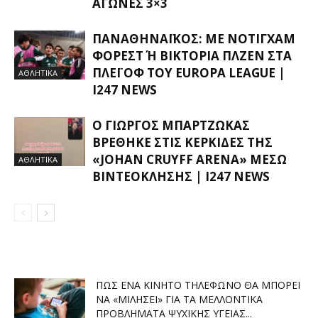
ΑΓΏΝΕΣ 3×3
ΠΑΝΑΘΗΝΑΪΚΌΣ: ΜΕ ΝΌΤΙΓΧΑΜ
ΦΌΡΕΣΤ Ή ΒΙΚΤΌΡΙΑ ΠΛΖΕΝ ΣΤΑ Π
ΛΈΙ ΟΦ ΤΟΥ EUROPA LEAGUE |
ΑΘΛΗΤΙΚΑ
I247 NEWS
Ο ΓΙΏΡΓΟΣ ΜΠΑΡΤΖΏΚΑΣ
ΒΡΈΘΗΚΕ ΣΤΙΣ ΚΕΡΚΊΔΕΣ ΤΗΣ
«JOHAN CRUYFF ARENA» ΜΈΣΩ
ΑΘΛΗΤΙΚΑ
ΒΙΝΤΕΟΚΛΉΣΗΣ | I247 NEWS
ΠΏΣ ΈΝΑ ΚΙΝΗΤΌ ΤΗΛΈΦΩΝΟ ΘΑ ΜΠΟΡΕΊ
ΝΑ «ΜΙΛΉΣΕΙ» ΓΙΑ ΤΑ ΜΕΛΛΟΝΤΙΚΆ
ΠΡΟΒΛΉΜΑΤΑ ΨΥΧΙΚΉΣ ΥΓΕΊΑΣ...