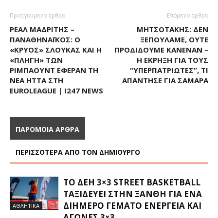
Προηγούμενο άρθρο
Επόμενο άρθρο
ΡΕΆΛ ΜΑΔΡΊΤΗΣ –
ΜΗΤΣΟΤΆΚΗΣ: ΔΕΝ
ΠΑΝΑΘΗΝΑΪΚΌΣ: Ο
ΞΕΠΟΥΛΆΜΕ, ΟΎΤΕ
«ΚΡΎΟΣ» ΣΛΟΎΚΑΣ ΚΑΙ Η
ΠΡΟΔΊΔΟΥΜΕ ΚΑΝΈΝΑΝ –
«ΠΛΗΓΉ» ΤΩΝ
Η ΈΚΡΗΞΗ ΓΙΑ ΤΟΥΣ
ΡΙΜΠΆΟΥΝΤ ΈΦΕΡΑΝ ΤΗ
“ΥΠΕΡΠΑΤΡΙΏΤΕΣ”, ΤΙ
ΝΈΑ ΉΤΤΑ ΣΤΗ
ΑΠΆΝΤΗΣΕ ΓΙΑ ΣΑΜΑΡΆ
EUROLEAGUE | I247 NEWS
ΠΑΡΟΜΟΙΑ ΑΡΘΡΑ
ΠΕΡΙΣΣΟΤΕΡΑ ΑΠΟ ΤΟΝ ΔΗΜΙΟΥΡΓΟ
ΤΟ ΔΕΗ 3×3 STREET BASKETBALL
ΤΑΞΙΔΕΎΕΙ ΣΤΗΝ ΞΆΝΘΗ ΓΙΑ ΈΝΑ
ΔΙΉΜΕΡΟ ΓΕΜΆΤΟ ΕΝΈΡΓΕΙΑ ΚΑΙ
ΑΘΛΗΤΙΚΑ
ΑΓΏΝΕΣ 3×3