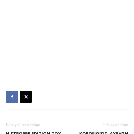
Προηγούμενο άρθρο
Επόμενο άρθρο
Η STROPPE EDITION ΤΟΥ
ΚΟΡΟΝΟΪΌΣ: ΑΎΞΗΣΗ