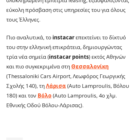
ολοκληρωμένη εμπειρία leasing, εξασφαλίζοντας
εύκολη πρόσβαση στις υπηρεσίες του για όλους
τους Έλληνες.
Πιο αναλυτικά, το
instacar
επεκτείνει το δίκτυό
του στην ελληνική επικράτεια, δημιουργώντας
τρία νέα σημεία (
instacar points
) εκτός Αθηνών
και πιο συγκεκριμένα στη
Θεσσαλονίκη
(Thessaloniki Cars Airport, Λεωφόρος Γεωργικής
Σχολής 140), τη
Λάρισα
(Auto Lamproulis, Βόλου
180) και τον
Βόλο
(Auto Lamproulis, 4ο χλμ.
Εθνικής Οδού Βόλου-Λάρισας).