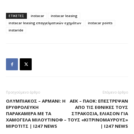
ΕΤΙΚΕΤΕΣ
instacar
instacar leasing
instacar leasing επαγγελματικών οχημάτων
instacar points
instaride
Προηγούμενο άρθρο
Επόμενο άρθρο
ΟΛΥΜΠΙΑΚΌΣ – ΑΡΜΆΝΙ: Η
ΑΕΚ – ΠΑΟΚ: ΕΠΈΣΤΡΕΨΑΝ
ΕΡΥΘΡΌΛΕΥΚΗ
ΑΠΌ ΤΙΣ ΕΘΝΙΚΈΣ ΤΟΥΣ
ΠΑΡΑΚΆΜΕΡΑ ΜΕ ΤΑ
ΣΤΡΑΚΌΣΙΑ, ΕΛΊΑΣΟΝ ΓΙΑ
ΧΑΜΌΓΕΛΑ ΜΙΛΟΥΤΊΝΟΦ –
ΤΟΥΣ «ΚΙΤΡΙΝΌΜΑΥΡΟΥΣ»
ΜΊΡΟΤΙΤΣ | I247 NEWS
| I247 NEWS