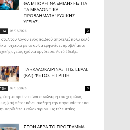
ΘΑ ΜΠΟΡΕΊ ΝΑ «ΜΙΛΉΣΕΙ» ΓΙΑ
ΤΑ ΜΕΛΛΟΝΤΙΚΆ
ΠΡΟΒΛΉΜΑΤΑ ΨΥΧΙΚΉΣ
ΥΓΕΊΑΣ...
08/06/2026
ΓΕΙΑ
0
 στυλ του λόγου ενός παιδιού αποτελεί πολύ καλό
ίκτη σχετικά με το αν θα εμφανίσει προβλήματα
χικής υγείας χρόνια αργότερα. Αυτό έδειξε...
ΤΑ «ΚΑΛΟΚΑΙΡΙΝΆ» ΤΗΣ ΈΒΑΛΕ
(ΚΑΙ) ΦΈΤΟΣ Η ΓΡΊΠΗ
08/06/2026
ΓΕΙΑ
0
γρίπη μπορεί να είναι συνώνυμη του χειμώνα,
ως (και) φέτος κάνει αισθητή την παρουσία της και
ην καρδιά του καλοκαιριού. Τις τελευταίες...
ΣΤΟΝ ΑΈΡΑ ΤΟ ΠΡΌΓΡΑΜΜΑ