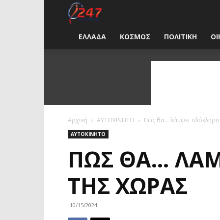
i247
News
ΕΛΛΑΔΑ
ΚΟΣΜΟΣ
ΠΟΛΙΤΙΚΗ
ΟΙ
Greece
Αρχική
ΑΥΤΟΚΙΝΗΤΟ
Πώς θα… λάμψει ολόκληρο 
ΑΥΤΟΚΙΝΗΤΟ
ΠΏΣ ΘΑ… ΛΆΜ
ΤΗΣ ΧΏΡΑΣ
10/15/2024