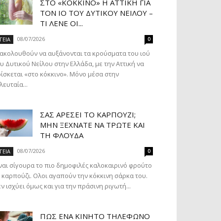
ΣΤΟ «ΚΌΚΚΙΝΟ» Η ΑΤΤΙΚΉ ΓΙΑ
ΤΟΝ ΙΌ ΤΟΥ ΔΥΤΙΚΟΎ ΝΕΊΛΟΥ –
ΤΙ ΛΈΝΕ ΟΙ...
08/07/2026
ΓΕΙΑ
0
ακολουθούν να αυξάνονται τα κρούσματα του ιού
υ Δυτικού Νείλου στην Ελλάδα, με την Αττική να
ίσκεται «στο κόκκινο». Μόνο μέσα στην
λευταία...
ΣΑΣ ΑΡΈΣΕΙ ΤΟ ΚΑΡΠΟΎΖΙ;
ΜΗΝ ΞΕΧΝΆΤΕ ΝΑ ΤΡΏΤΕ ΚΑΙ
ΤΗ ΦΛΟΎΔΑ
08/07/2026
ΓΕΙΑ
0
ναι σίγουρα το πιο δημοφιλές καλοκαιρινό φρούτο
 καρπούζι. Ολοι αγαπούν την κόκκινη σάρκα του.
ν ισχύει όμως και για την πράσινη ριγωτή...
ΠΏΣ ΈΝΑ ΚΙΝΗΤΌ ΤΗΛΈΦΩΝΟ