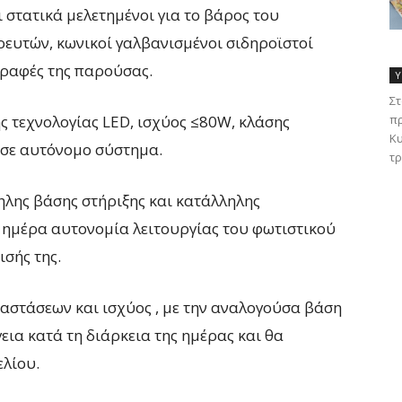
ι στατικά μελετημένοι για το βάρος του
ρευτών, κωνικοί γαλβανισμένοι σιδηροϊστοί
γραφές της παρούσας.
Υ
Στ
 τεχνολογίας LED, ισχύος ≤80W, κλάσης
πρ
Κυ
α σε αυτόνομο σύστημα.
τρ
ηλης βάσης στήριξης και κατάλληλης
 ημέρα αυτονομία λειτουργίας του φωτιστικού
σής της.
αστάσεων και ισχύος , με την αναλογούσα βάση
εια κατά τη διάρκεια της ημέρας και θα
ελίου.