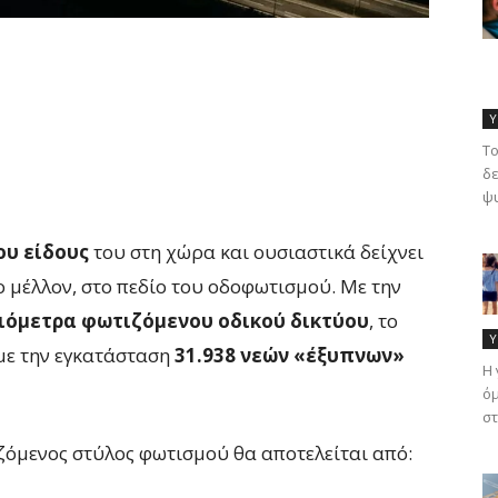
Υ
Το
δε
ψυ
ου είδους
του στη χώρα και ουσιαστικά δείχνει
ο μέλλον, στο πεδίο του οδοφωτισμού. Με την
λιόμετρα φωτιζόμενου οδικού δικτύου
, το
Υ
με την εγκατάσταση
31.938 νεών «έξυπνων»
Η 
όμ
στ
ζόμενος στύλος φωτισμού θα αποτελείται από: