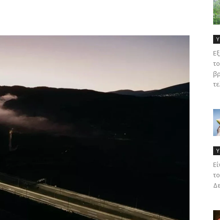
Υ
Εξ
το
βρ
τε
Υ
Eί
το
Δε