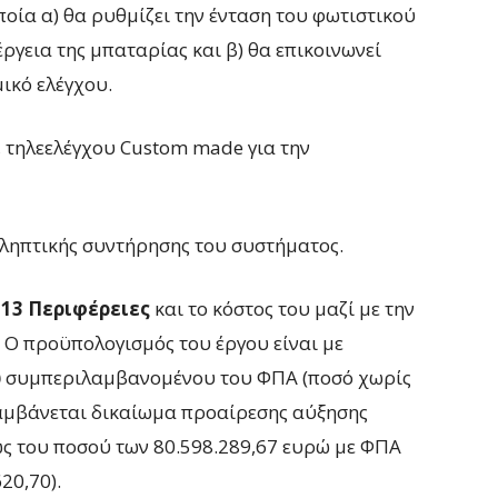
ποία α) θα ρυθμίζει την ένταση του φωτιστικού
γεια της μπαταρίας και β) θα επικοινωνεί
μικό ελέγχου.
ς, τηλεελέγχου Custom made για την
οληπτικής συντήρησης του συστήματος.
 13 Περιφέρειες
και το κόστος του μαζί με την
. Ο προϋπολογισμός του έργου είναι με
ώ
συμπεριλαμβανομένου του ΦΠΑ (ποσό χωρίς
λαμβάνεται δικαίωμα προαίρεσης αύξησης
ως του ποσού των 80.598.289,67 ευρώ με ΦΠΑ
20,70).