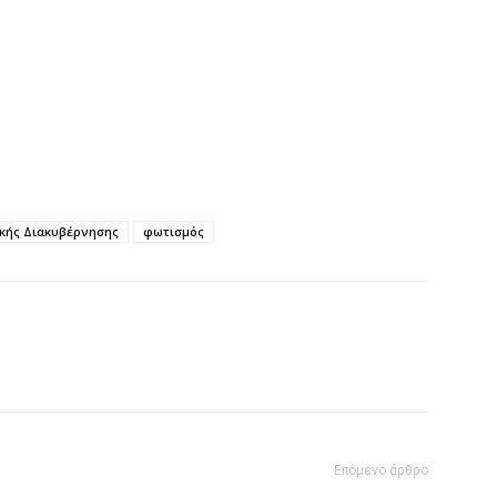
κής Διακυβέρνησης
φωτισμός
Επόμενο άρθρο