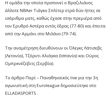
Η ομάδα την οποία προπονεί ο Βραζιλιάνος
άλλοτε NBAer Τιάγκο Σπλίτερ ετρά δύο ήττες σε
ισάριθμα ματς, καθώς έχασε στην πρεμιέρα από
τον Ερυθρό Αστέρα εντός έδρας (77-80) και έπειτα
από την Αρμάνι στο Μιλάνο (79-74).
Tην αναμέτρηση διευθύνουν οι Όλεγκς Λάτισεβς
(Λετονία), Τζόρντι Αλιάγκα (Ισπανία) και Ούρος
Ομπρκνέζεβιτς (Σερβία).
To άρθρο Παρί – Παναθηναϊκός live για την 3η
αγωνιστική στη Euroleague δημοσιεύτηκε στο
ELLADASPORTS .