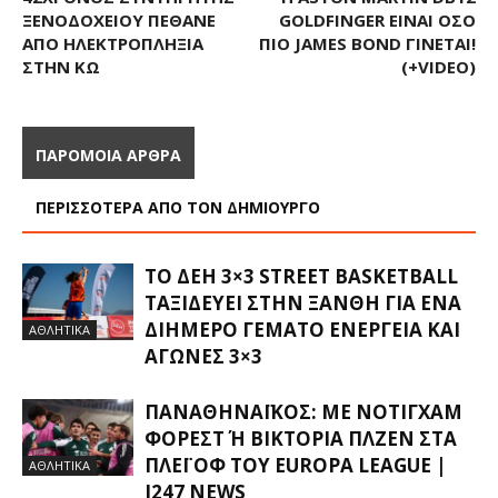
ΞΕΝΟΔΟΧΕΊΟΥ ΠΈΘΑΝΕ
GOLDFINGER ΕΊΝΑΙ ΌΣΟ
ΑΠΌ ΗΛΕΚΤΡΟΠΛΗΞΊΑ
ΠΙΟ JAMES BOND ΓΊΝΕΤΑΙ!
ΣΤΗΝ ΚΩ
(+VIDEO)
ΠΑΡΟΜΟΙΑ ΑΡΘΡΑ
ΠΕΡΙΣΣΟΤΕΡΑ ΑΠΟ ΤΟΝ ΔΗΜΙΟΥΡΓΟ
ΤΟ ΔΕΗ 3×3 STREET BASKETBALL
ΤΑΞΙΔΕΎΕΙ ΣΤΗΝ ΞΆΝΘΗ ΓΙΑ ΈΝΑ
ΔΙΉΜΕΡΟ ΓΕΜΆΤΟ ΕΝΈΡΓΕΙΑ ΚΑΙ
ΑΘΛΗΤΙΚΑ
ΑΓΏΝΕΣ 3×3
ΠΑΝΑΘΗΝΑΪΚΌΣ: ΜΕ ΝΌΤΙΓΧΑΜ
ΦΌΡΕΣΤ Ή ΒΙΚΤΌΡΙΑ ΠΛΖΕΝ ΣΤΑ Π
ΛΈΙ ΟΦ ΤΟΥ EUROPA LEAGUE |
ΑΘΛΗΤΙΚΑ
I247 NEWS