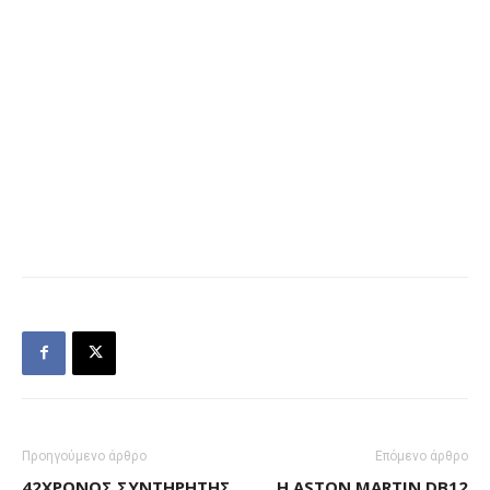
Προηγούμενο άρθρο
Επόμενο άρθρο
42ΧΡΟΝΟΣ ΣΥΝΤΗΡΗΤΉΣ
H ASTON MARTIN DB12