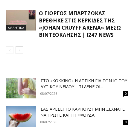
Ο ΓΙΏΡΓΟΣ ΜΠΑΡΤΖΏΚΑΣ
ΒΡΈΘΗΚΕ ΣΤΙΣ ΚΕΡΚΊΔΕΣ ΤΗΣ
«JOHAN CRUYFF ARENA» ΜΈΣΩ
ΑΘΛΗΤΙΚΑ
ΒΙΝΤΕΟΚΛΉΣΗΣ | I247 NEWS
ΣΤΟ «ΚΌΚΚΙΝΟ» Η ΑΤΤΙΚΉ ΓΙΑ ΤΟΝ ΙΌ ΤΟΥ
ΔΥΤΙΚΟΎ ΝΕΊΛΟΥ – ΤΙ ΛΈΝΕ ΟΙ...
08/07/2026
0
ΣΑΣ ΑΡΈΣΕΙ ΤΟ ΚΑΡΠΟΎΖΙ; ΜΗΝ ΞΕΧΝΆΤΕ
ΝΑ ΤΡΏΤΕ ΚΑΙ ΤΗ ΦΛΟΎΔΑ
08/07/2026
0