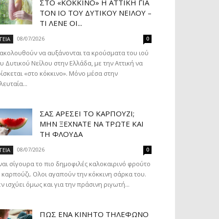
ΣΤΟ «ΚΌΚΚΙΝΟ» Η ΑΤΤΙΚΉ ΓΙΑ
ΤΟΝ ΙΌ ΤΟΥ ΔΥΤΙΚΟΎ ΝΕΊΛΟΥ –
ΤΙ ΛΈΝΕ ΟΙ...
08/07/2026
ΓΕΙΑ
0
ακολουθούν να αυξάνονται τα κρούσματα του ιού
υ Δυτικού Νείλου στην Ελλάδα, με την Αττική να
ίσκεται «στο κόκκινο». Μόνο μέσα στην
λευταία...
ΣΑΣ ΑΡΈΣΕΙ ΤΟ ΚΑΡΠΟΎΖΙ;
ΜΗΝ ΞΕΧΝΆΤΕ ΝΑ ΤΡΏΤΕ ΚΑΙ
ΤΗ ΦΛΟΎΔΑ
08/07/2026
ΓΕΙΑ
0
ναι σίγουρα το πιο δημοφιλές καλοκαιρινό φρούτο
 καρπούζι. Ολοι αγαπούν την κόκκινη σάρκα του.
ν ισχύει όμως και για την πράσινη ριγωτή...
ΠΏΣ ΈΝΑ ΚΙΝΗΤΌ ΤΗΛΈΦΩΝΟ