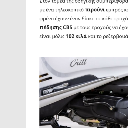
Στον τομέα της οδηγικής συμπεριφορά
με ένα τηλεσκοπικό
πιρούνι
εμπρός κα
φρένα έχουν έναν δίσκο σε κάθε τροχ
πέδησης CBS
με τους τροχούς να έχο
είναι μόλις
102 κιλά
και το ρεζερβουά