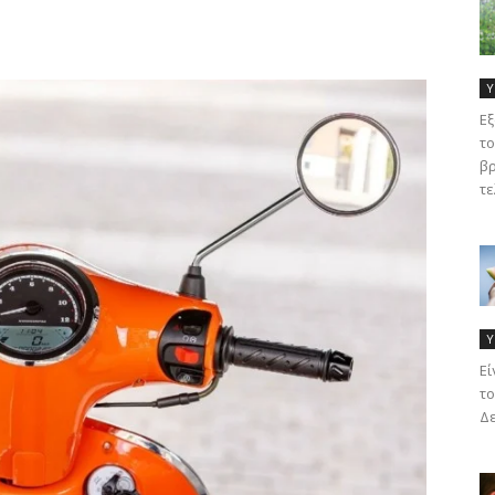
Υ
Εξ
το
βρ
τε
Υ
Eί
το
Δε