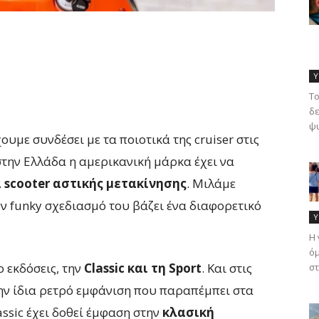
Υ
Το
δε
ψυ
χουμε συνδέσει με τα ποιοτικά της cruiser στις
στην Ελλάδα η αμερικανική μάρκα έχει να
 scooter αστικής μετακίνησης
. Μιλάμε
ον funky σχεδιασμό του βάζει ένα διαφορετικό
Υ
Η 
όμ
 εκδόσεις, την
Classic και τη Sport
. Και στις
στ
την ίδια ρετρό εμφάνιση που παραπέμπει στα
assic έχει δοθεί έμφαση στην
κλασική