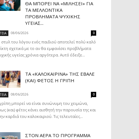
ΘΑ ΜΠΟΡΕΊ ΝΑ «ΜΙΛΉΣΕΙ» ΓΙΑ
ΤΑ ΜΕΛΛΟΝΤΙΚΆ
ΠΡΟΒΛΉΜΑΤΑ ΨΥΧΙΚΉΣ
ΥΓΕΊΑΣ...
08/06/2026
ΓΕΙΑ
0
 στυλ του λόγου ενός παιδιού αποτελεί πολύ καλό
ίκτη σχετικά με το αν θα εμφανίσει προβλήματα
χικής υγείας χρόνια αργότερα. Αυτό έδειξε...
ΤΑ «ΚΑΛΟΚΑΙΡΙΝΆ» ΤΗΣ ΈΒΑΛΕ
(ΚΑΙ) ΦΈΤΟΣ Η ΓΡΊΠΗ
08/06/2026
ΓΕΙΑ
0
γρίπη μπορεί να είναι συνώνυμη του χειμώνα,
ως (και) φέτος κάνει αισθητή την παρουσία της και
ην καρδιά του καλοκαιριού. Τις τελευταίες...
ΣΤΟΝ ΑΈΡΑ ΤΟ ΠΡΌΓΡΑΜΜΑ