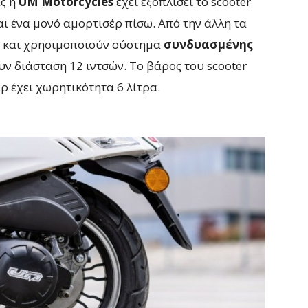
ς η
UM Motorcycles
έχει εξοπλίσει το scooter
ι ένα μονό αμορτισέρ πίσω. Από την άλλη τα
ό και χρησιμοποιούν σύστημα
συνδυασμένης
υν διάσταση 12 ιντσών. Το βάρος του scooter
ρ έχει χωρητικότητα 6 λίτρα.