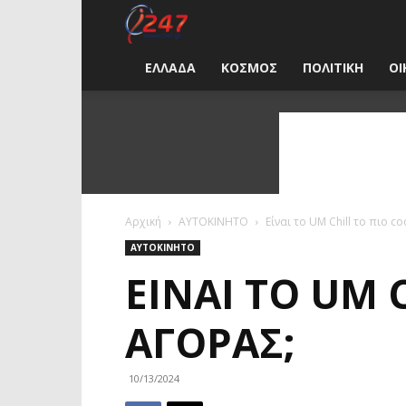
i247
News
ΕΛΛΑΔΑ
ΚΟΣΜΟΣ
ΠΟΛΙΤΙΚΗ
ΟΙ
Greece
Αρχική
ΑΥΤΟΚΙΝΗΤΟ
Είναι το UM Chill το πιο c
ΑΥΤΟΚΙΝΗΤΟ
ΕΊΝΑΙ ΤΟ UM 
ΑΓΟΡΆΣ;
10/13/2024