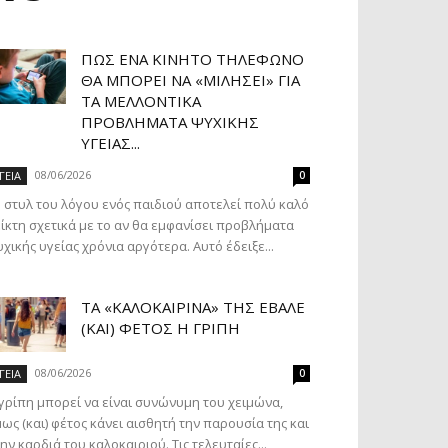
ΠΏΣ ΈΝΑ ΚΙΝΗΤΌ ΤΗΛΈΦΩΝΟ
ΘΑ ΜΠΟΡΕΊ ΝΑ «ΜΙΛΉΣΕΙ» ΓΙΑ
ΤΑ ΜΕΛΛΟΝΤΙΚΆ
ΠΡΟΒΛΉΜΑΤΑ ΨΥΧΙΚΉΣ
ΥΓΕΊΑΣ...
08/06/2026
ΓΕΙΑ
0
 στυλ του λόγου ενός παιδιού αποτελεί πολύ καλό
ίκτη σχετικά με το αν θα εμφανίσει προβλήματα
χικής υγείας χρόνια αργότερα. Αυτό έδειξε...
ΤΑ «ΚΑΛΟΚΑΙΡΙΝΆ» ΤΗΣ ΈΒΑΛΕ
(ΚΑΙ) ΦΈΤΟΣ Η ΓΡΊΠΗ
08/06/2026
ΓΕΙΑ
0
γρίπη μπορεί να είναι συνώνυμη του χειμώνα,
ως (και) φέτος κάνει αισθητή την παρουσία της και
ην καρδιά του καλοκαιριού. Τις τελευταίες...