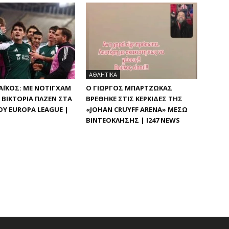
ΑΘΛΗΤΙΚΑ
ΪΚΌΣ: ΜΕ ΝΌΤΙΓΧΑΜ
Ο ΓΙΏΡΓΟΣ ΜΠΑΡΤΖΏΚΑΣ
ΒΙΚΤΌΡΙΑ ΠΛΖΕΝ ΣΤΑ Π
ΒΡΈΘΗΚΕ ΣΤΙΣ ΚΕΡΚΊΔΕΣ ΤΗΣ
Υ EUROPA LEAGUE |
«JOHAN CRUYFF ARENA» ΜΈΣΩ
ΒΙΝΤΕΟΚΛΉΣΗΣ | I247 NEWS