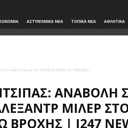
ΚΟΝΟΜΙΑ
ΑΣΤΥΝΟΜΙΚΑ ΝΕΑ
ΤΟΠΙΚΑ ΝΕΑ
ΑΘΛΗΤΙΚΑ
στον αγώνα του με τον Αλεξάντρ Μίλερ στο Shanghai...
ΙΤΣΙΠΆΣ: ΑΝΑΒΟΛΉ 
ΑΛΕΞΆΝΤΡ ΜΊΛΕΡ ΣΤ
Ω ΒΡΟΧΉΣ | I247 NE