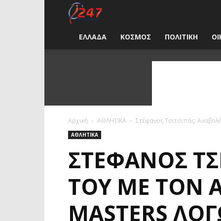
i247
News
ΕΛΛΑΔΑ
ΚΟΣΜΟΣ
ΠΟΛΙΤΙΚΗ
ΟΙ
Greece
Αρχική
ΑΘΛΗΤΙΚΑ
Στέφανος Τσιτσιπάς: Αναβολή 
ΑΘΛΗΤΙΚΑ
ΣΤΈΦΑΝΟΣ ΤΣ
ΤΟΥ ΜΕ ΤΟΝ 
MASTERS ΛΌΓ