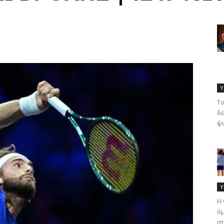
Υ
Το
δε
ψυ
Υ
Η 
όμ
στ