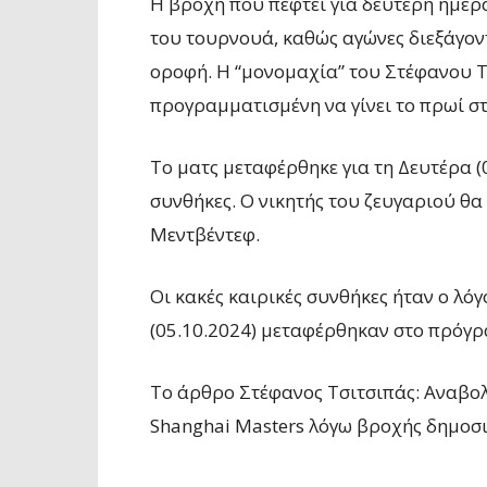
Η
βροχή που πέφτει για δεύτερη ημέρ
του τουρνουά, καθώς αγώνες διεξάγοντ
οροφή. Η “μονομαχία” του
Στέφανου
Τ
προγραμματισμένη να γίνει το πρωί
στ
Το ματς μεταφέρθηκε για τη Δευτέρα (0
συνθήκες. Ο νικητής του ζευγαριού θα
Μεντβέντεφ.
Οι κακές καιρικές συνθήκες ήταν ο λό
(
05.
10.
2024
) μεταφέρθηκαν στο πρόγρ
To άρθρο Στέφανος Τσιτσιπάς: Αναβολ
Shanghai Masters λόγω βροχής δημοσ