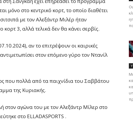
α στη Σανγκάη έχει επηρεάσει το πρόγραμμα
Οι
αι μόνο στο κεντρικό κορτ, το οποίο διαθέτει
κλ
σιτσιπά με τον
Αλεξάντρ
Μιλέρ
ήταν
ηπ
πα
ο κορτ 3,
αλλά τελικά δεν θα κάνει σερβίς.
7.10.2024), αν το επιτρέψουν οι καιρικές
 αντιμετωπίσει στον επόμενο γύρο τον Ντανίλ
Υ
Με
γος που πολλά από τα παιχνίδια του Σαββάτου
κα
κα
αμμα της Κυριακής.
υπ
πρ
ή στον αγώνα του με τον Αλεξάντρ Μίλερ στο
ιεύτηκε στο ELLADASPORTS .