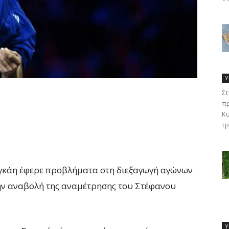
Υ
Στ
πρ
Κυ
τρ
γκάη έφερε προβλήματα στη διεξαγωγή αγώνων
 την αναβολή της αναμέτρησης του Στέφανου
Υ