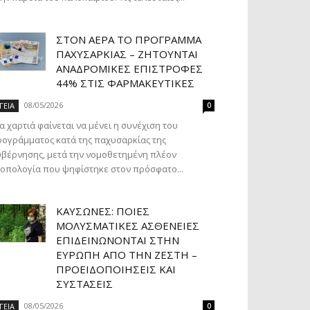
ΣΤΟΝ ΑΈΡΑ ΤΟ ΠΡΌΓΡΑΜΜΑ
ΠΑΧΥΣΑΡΚΊΑΣ – ΖΗΤΟΎΝΤΑΙ
ΑΝΑΔΡΟΜΙΚΈΣ ΕΠΙΣΤΡΟΦΈΣ
44% ΣΤΙΣ ΦΑΡΜΑΚΕΥΤΙΚΈΣ
08/05/2026
ΓΕΙΑ
0
α χαρτιά φαίνεται να μένει η συνέχιση του
ογράμματος κατά της παχυσαρκίας της
βέρνησης, μετά την νομοθετημένη πλέον
οπολογία που ψηφίστηκε στον πρόσφατο...
ΚΑΎΣΩΝΕΣ: ΠΟΙΕΣ
ΜΟΛΥΣΜΑΤΙΚΈΣ ΑΣΘΈΝΕΙΕΣ
ΕΠΙΔΕΙΝΏΝΟΝΤΑΙ ΣΤΗΝ
ΕΥΡΏΠΗ ΑΠΌ ΤΗΝ ΖΈΣΤΗ –
ΠΡΟΕΙΔΟΠΟΙΉΣΕΙΣ ΚΑΙ
ΣΥΣΤΆΣΕΙΣ
08/05/2026
ΓΕΙΑ
0