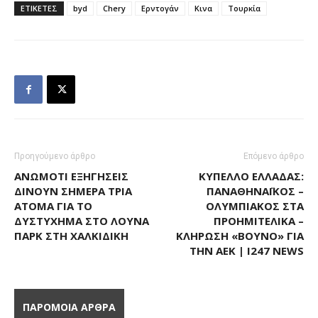
ΕΤΙΚΕΤΕΣ
byd
Chery
Ερντογάν
Κινα
Τουρκία
Προηγούμενο άρθρο
Επόμενο άρθρο
ΑΝΩΜΟΤΊ ΕΞΗΓΉΣΕΙΣ
ΚΎΠΕΛΛΟ ΕΛΛΆΔΑΣ:
ΔΊΝΟΥΝ ΣΉΜΕΡΑ ΤΡΊΑ
ΠΑΝΑΘΗΝΑΪΚΌΣ –
ΆΤΟΜΑ ΓΙΑ ΤΟ
ΟΛΥΜΠΙΑΚΌΣ ΣΤΑ
ΔΥΣΤΎΧΗΜΑ ΣΤΟ ΛΟΎΝΑ
ΠΡΟΗΜΙΤΕΛΙΚΆ –
ΠΑΡΚ ΣΤΗ ΧΑΛΚΙΔΙΚΉ
ΚΛΉΡΩΣΗ «ΒΟΥΝΌ» ΓΙΑ
ΤΗΝ ΑΕΚ | I247 NEWS
ΠΑΡΟΜΟΙΑ ΑΡΘΡΑ