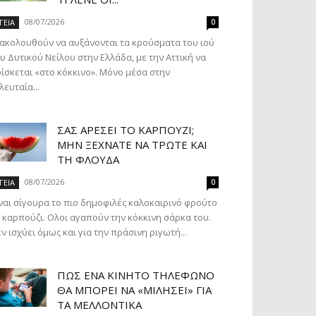
08/07/2026
ΓΕΙΑ
0
ακολουθούν να αυξάνονται τα κρούσματα του ιού
υ Δυτικού Νείλου στην Ελλάδα, με την Αττική να
ίσκεται «στο κόκκινο». Μόνο μέσα στην
λευταία...
ΣΑΣ ΑΡΈΣΕΙ ΤΟ ΚΑΡΠΟΎΖΙ;
ΜΗΝ ΞΕΧΝΆΤΕ ΝΑ ΤΡΏΤΕ ΚΑΙ
ΤΗ ΦΛΟΎΔΑ
08/07/2026
ΓΕΙΑ
0
ναι σίγουρα το πιο δημοφιλές καλοκαιρινό φρούτο
 καρπούζι. Ολοι αγαπούν την κόκκινη σάρκα του.
ν ισχύει όμως και για την πράσινη ριγωτή...
ΠΏΣ ΈΝΑ ΚΙΝΗΤΌ ΤΗΛΈΦΩΝΟ
ΘΑ ΜΠΟΡΕΊ ΝΑ «ΜΙΛΉΣΕΙ» ΓΙΑ
ΤΑ ΜΕΛΛΟΝΤΙΚΆ