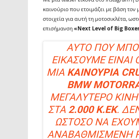
καινούριο που ετοιμάζει με βάση τον 
στοιχεία για αυτή τη μοτοσικλέτα, ωστό
επισήμανση
«Next Level of Big Boxe
ΑΥΤΌ ΠΟΥ ΜΠΟ
ΕΙΚΆΣΟΥΜΕ ΕΊΝΑΙ 
ΜΙΑ
ΚΑΙΝΟΎΡΙΑ CR
BMW MOTORR
ΜΕΓΑΛΎΤΕΡΟ ΚΙΝΗ
ΣΤΑ
2.000 Κ.ΕΚ
. ΔΕ
ΩΣΤΌΣΟ ΝΑ ΈΧΟΥ
ΑΝΑΒΑΘΜΙΣΜΈΝΗ R1