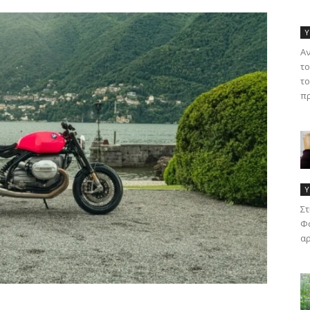
Υ
Α
το
το
πρ
Υ
Στ
Φα
αρ