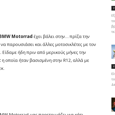
Υ
Εξ
το
βρ
τε
BMW Motorrad
έχει βάλει στην… πρίζα την
να παρουσιάσει και άλλες μοτοσικλέτες με τον
. Είδαμε ήδη πριν από μερικούς μήνες την
t
η οποία ήταν βασισμένη στην R12, αλλά με
Υ
εκ.
Eί
το
Δε
BMW Motorrad μας προετοιμάζει για κάτι