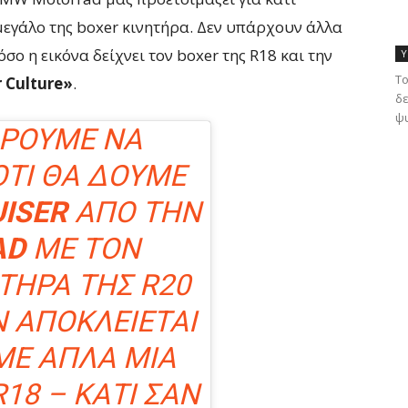
μεγάλο της boxer κινητήρα. Δεν υπάρχουν άλλα
σο η εικόνα δείχνει τον boxer της R18 και την
Υ
Το
r Culture»
.
δε
ψυ
ΡΟΎΜΕ ΝΑ
ΌΤΙ ΘΑ ΔΟΎΜΕ
UISER
ΑΠΌ ΤΗΝ
AD
ΜΕ ΤΟΝ
ΤΉΡΑ ΤΗΣ R20
Ν ΑΠΟΚΛΕΊΕΤΑΙ
ΜΕ ΑΠΛΆ ΜΙΑ
8 – ΚΆΤΙ ΣΑΝ