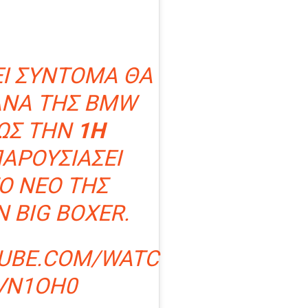
ΕΙ ΣΎΝΤΟΜΑ ΘΑ
ΆΝΑ ΤΗΣ BMW
ΏΣ ΤΗΝ
1Η
ΑΡΟΥΣΙΆΣΕΙ
Ο ΝΈΟ ΤΗΣ
 BIG BOXER.
UBE.COM/WATC
VN1OH0