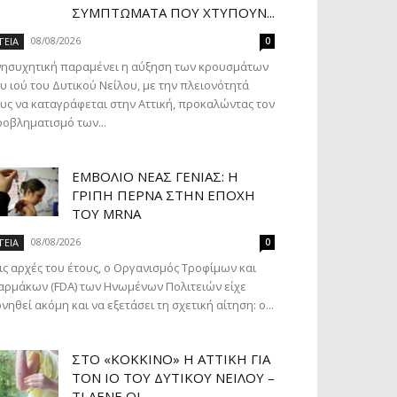
ΣΥΜΠΤΏΜΑΤΑ ΠΟΥ ΧΤΥΠΟΎΝ...
08/08/2026
ΓΕΙΑ
0
νησυχητική παραμένει η αύξηση των κρουσμάτων
υ ιού του Δυτικού Νείλου, με την πλειονότητά
υς να καταγράφεται στην Αττική, προκαλώντας τον
οβληματισμό των...
ΕΜΒΌΛΙΟ ΝΈΑΣ ΓΕΝΙΆΣ: Η
ΓΡΊΠΗ ΠΕΡΝΆ ΣΤΗΝ ΕΠΟΧΉ
ΤΟΥ MRNA
08/08/2026
ΓΕΙΑ
0
ις αρχές του έτους, ο Οργανισμός Τροφίμων και
ρμάκων (FDA) των Ηνωμένων Πολιτειών είχε
νηθεί ακόμη και να εξετάσει τη σχετική αίτηση: ο...
ΣΤΟ «ΚΌΚΚΙΝΟ» Η ΑΤΤΙΚΉ ΓΙΑ
ΤΟΝ ΙΌ ΤΟΥ ΔΥΤΙΚΟΎ ΝΕΊΛΟΥ –
ΤΙ ΛΈΝΕ ΟΙ...