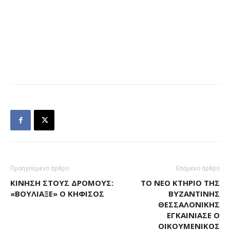
Προηγούμενο άρθρο
Επόμενο άρθρο
ΚΊΝΗΣΗ ΣΤΟΥΣ ΔΡΌΜΟΥΣ:
ΤΟ ΝΈΟ ΚΤΉΡΙΟ ΤΗΣ
«ΒΟΎΛΙΑΞΕ» Ο ΚΗΦΙΣΌΣ
ΒΥΖΑΝΤΙΝΉΣ
ΘΕΣΣΑΛΟΝΊΚΗΣ
ΕΓΚΑΙΝΊΑΣΕ Ο
ΟΙΚΟΥΜΕΝΙΚΌΣ