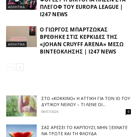
ΛΈΙ ΟΦ ΤΟΥ EUROPA LEAGUE |
ΑΘΛΗΤΙΚΑ
I247 NEWS
Ο ΓΙΏΡΓΟΣ ΜΠΑΡΤΖΏΚΑΣ
ΒΡΈΘΗΚΕ ΣΤΙΣ ΚΕΡΚΊΔΕΣ ΤΗΣ
«JOHAN CRUYFF ARENA» ΜΈΣΩ
ΑΘΛΗΤΙΚΑ
ΒΙΝΤΕΟΚΛΉΣΗΣ | I247 NEWS
ΣΤΟ «ΚΌΚΚΙΝΟ» Η ΑΤΤΙΚΉ ΓΙΑ ΤΟΝ ΙΌ ΤΟΥ
ΔΥΤΙΚΟΎ ΝΕΊΛΟΥ – ΤΙ ΛΈΝΕ ΟΙ...
08/07/2026
0
ΣΑΣ ΑΡΈΣΕΙ ΤΟ ΚΑΡΠΟΎΖΙ; ΜΗΝ ΞΕΧΝΆΤΕ
ΝΑ ΤΡΏΤΕ ΚΑΙ ΤΗ ΦΛΟΎΔΑ