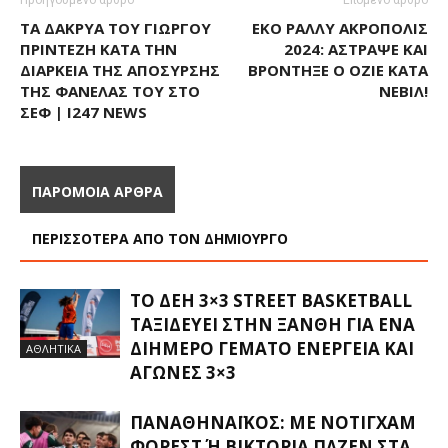
Προηγούμενο άρθρο
Επόμενο άρθρο
ΤΑ ΔΆΚΡΥΑ ΤΟΥ ΓΙΏΡΓΟΥ
ΕΚΟ ΡΆΛΛΥ ΑΚΡΌΠΟΛΙΣ
ΠΡΊΝΤΕΖΗ ΚΑΤΆ ΤΗΝ
2024: ΆΣΤΡΑΨΕ ΚΑΙ
ΔΙΆΡΚΕΙΑ ΤΗΣ ΑΠΌΣΥΡΣΗΣ
ΒΡΌΝΤΗΞΕ Ο ΟΖΙΈ ΚΑΤΆ
ΤΗΣ ΦΑΝΈΛΑΣ ΤΟΥ ΣΤΟ
ΝΕΒΊΛ!
ΣΕΦ | I247 NEWS
ΠΑΡΟΜΟΙΑ ΑΡΘΡΑ
ΠΕΡΙΣΣΟΤΕΡΑ ΑΠΟ ΤΟΝ ΔΗΜΙΟΥΡΓΟ
ΤΟ ΔΕΗ 3×3 STREET BASKETBALL
ΤΑΞΙΔΕΎΕΙ ΣΤΗΝ ΞΆΝΘΗ ΓΙΑ ΈΝΑ
ΔΙΉΜΕΡΟ ΓΕΜΆΤΟ ΕΝΈΡΓΕΙΑ ΚΑΙ
ΑΘΛΗΤΙΚΑ
ΑΓΏΝΕΣ 3×3
ΠΑΝΑΘΗΝΑΪΚΌΣ: ΜΕ ΝΌΤΙΓΧΑΜ
ΦΌΡΕΣΤ Ή ΒΙΚΤΌΡΙΑ ΠΛΖΕΝ ΣΤΑ Π