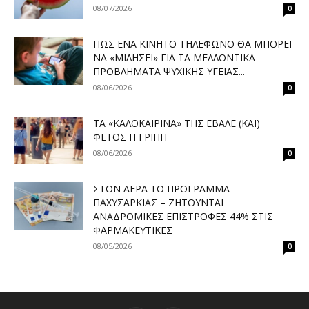
08/07/2026
0
ΠΏΣ ΈΝΑ ΚΙΝΗΤΌ ΤΗΛΈΦΩΝΟ ΘΑ ΜΠΟΡΕΊ
ΝΑ «ΜΙΛΉΣΕΙ» ΓΙΑ ΤΑ ΜΕΛΛΟΝΤΙΚΆ
ΠΡΟΒΛΉΜΑΤΑ ΨΥΧΙΚΉΣ ΥΓΕΊΑΣ...
08/06/2026
0
ΤΑ «ΚΑΛΟΚΑΙΡΙΝΆ» ΤΗΣ ΈΒΑΛΕ (ΚΑΙ)
ΦΈΤΟΣ Η ΓΡΊΠΗ
08/06/2026
0
ΣΤΟΝ ΑΈΡΑ ΤΟ ΠΡΌΓΡΑΜΜΑ
ΠΑΧΥΣΑΡΚΊΑΣ – ΖΗΤΟΎΝΤΑΙ
ΑΝΑΔΡΟΜΙΚΈΣ ΕΠΙΣΤΡΟΦΈΣ 44% ΣΤΙΣ
ΦΑΡΜΑΚΕΥΤΙΚΈΣ
08/05/2026
0