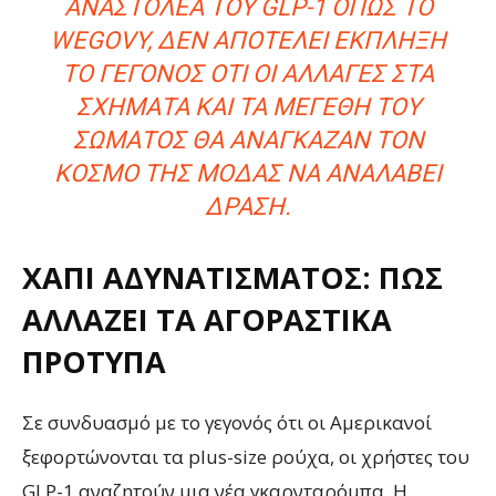
ΝΑΣΤΟΛΈΑ ΤΟΥ GLP-1 ΌΠΩΣ ΤΟ W
EGOVY, ΔΕΝ ΑΠΟΤΕΛΕΊ ΈΚΠΛΗΞΗ Τ
Ο ΓΕΓΟΝΌΣ ΌΤΙ ΟΙ ΑΛΛΑΓΈΣ ΣΤΑ Σ
ΧΉΜΑΤΑ ΚΑΙ ΤΑ ΜΕΓΈΘΗ ΤΟΥ Σ
ΏΜΑΤΟΣ ΘΑ ΑΝΆΓΚΑΖΑΝ ΤΟΝ Κ
ΌΣΜΟ ΤΗΣ ΜΌΔΑΣ ΝΑ ΑΝΑΛΆΒΕΙ Δ
ΡΆΣΗ.
ΧΆΠΙ ΑΔΥΝΑΤΊΣΜΑΤΟΣ: ΠΏΣ
ΑΛΛΆΖΕΙ ΤΑ ΑΓΟΡΑΣΤΙΚΆ
ΠΡΌΤΥΠΑ
Σε συνδυασμό με το γεγονός ότι οι Αμερικανοί
ξεφορτώνονται τα plus-size ρούχα, οι χρήστες του
GLP-1 αναζητούν μια νέα γκαρνταρόμπα. Η