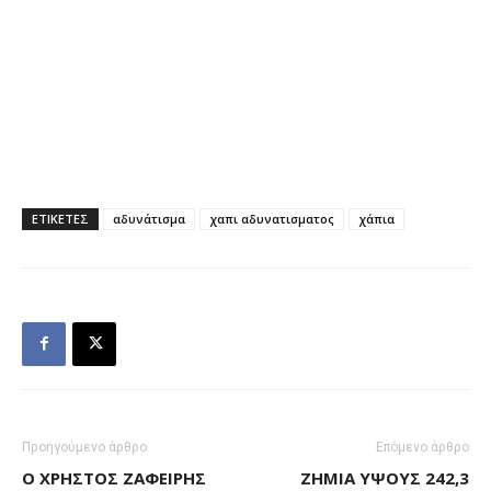
ΕΤΙΚΕΤΕΣ
αδυνάτισμα
χαπι αδυνατισματος
χάπια
Προηγούμενο άρθρο
Επόμενο άρθρο
Ο ΧΡΉΣΤΟΣ ΖΑΦΕΊΡΗΣ
ΖΗΜΊΑ ΎΨΟΥΣ 242,3