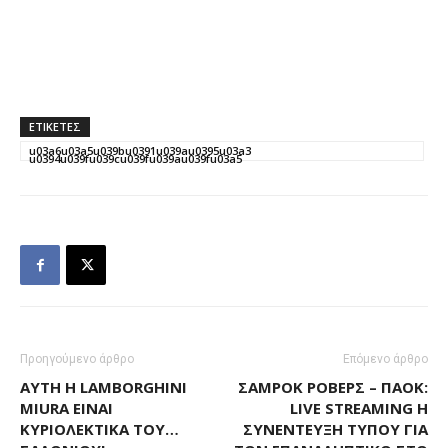
ΕΤΙΚΕΤΕΣ
u03a6u03a5u039bu0391u039au0395u03a3
u0394u039fu039cu039fu039au039fu03a5
Προηγούμενο άρθρο
Επόμενο άρθρο
ΑΥΤΉ Η LAMBORGHINI
ΣΆΜΡΟΚ ΡΌΒΕΡΣ – ΠΑΟΚ:
MIURA ΕΊΝΑΙ
LIVE STREAMING Η
ΚΥΡΙΟΛΕΚΤΙΚΆ ΤΟΥ…
ΣΥΝΈΝΤΕΥΞΗ ΤΎΠΟΥ ΓΙΑ