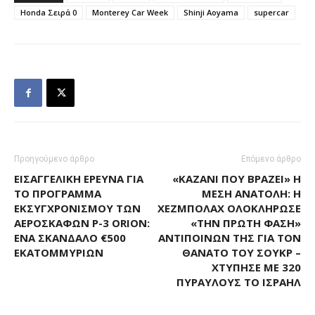
Honda Σειρά 0
Monterey Car Week
Shinji Aoyama
supercar
Προηγούμενο άρθρο
Επόμενο άρθρο
ΕΙΣΑΓΓΕΛΙΚΉ ΈΡΕΥΝΑ ΓΙΑ
«ΚΑΖΆΝΙ ΠΟΥ ΒΡΆΖΕΙ» Η
ΤΟ ΠΡΌΓΡΑΜΜΑ
ΜΈΣΗ ΑΝΑΤΟΛΉ: Η
ΕΚΣΥΓΧΡΟΝΙΣΜΟΎ ΤΩΝ
ΧΕΖΜΠΟΛΆΧ ΟΛΟΚΛΉΡΩΣΕ
ΑΕΡΟΣΚΑΦΏΝ P-3 ORION:
«ΤΗΝ ΠΡΏΤΗ ΦΆΣΗ»
ΈΝΑ ΣΚΆΝΔΑΛΟ €500
ΑΝΤΙΠΟΊΝΩΝ ΤΗΣ ΓΙΑ ΤΟΝ
ΕΚΑΤΟΜΜΥΡΊΩΝ
ΘΆΝΑΤΟ ΤΟΥ ΣΟΥΚΡ –
ΧΤΎΠΗΣΕ ΜΕ 320
ΠΥΡΑΎΛΟΥΣ ΤΟ ΙΣΡΑΉΛ