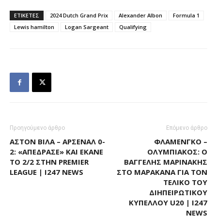
ΕΤΙΚΕΤΕΣ
2024 Dutch Grand Prix
Alexander Albon
Formula 1
Lewis hamilton
Logan Sargeant
Qualifying
Προηγούμενο άρθρο
Επόμενο άρθρο
ΆΣΤΟΝ ΒΊΛΑ – ΆΡΣΕΝΑΛ 0-
ΦΛΑΜΈΝΓΚΟ –
2: «ΑΠΈΔΡΑΣΕ» ΚΑΙ ΈΚΑΝΕ
ΟΛΥΜΠΙΑΚΌΣ: Ο
ΤΟ 2/2 ΣΤΗΝ PREMIER
ΒΑΓΓΈΛΗΣ ΜΑΡΙΝΆΚΗΣ
LEAGUE | I247 NEWS
ΣΤΟ ΜΑΡΑΚΑΝΆ ΓΙΑ ΤΟΝ
ΤΕΛΙΚΌ ΤΟΥ
ΔΙΗΠΕΙΡΩΤΙΚΟΎ
ΚΥΠΈΛΛΟΥ U20 | I247
NEWS