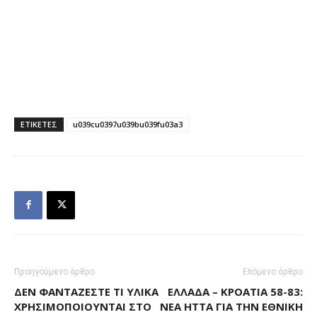
ΕΤΙΚΕΤΕΣ
u039cu0397u039bu039fu03a3
Προηγούμενο άρθρο
Επόμενο άρθρο
ΔΕΝ ΦΑΝΤΆΖΕΣΤΕ ΤΙ ΥΛΙΚΆ
ΕΛΛΆΔΑ – ΚΡΟΑΤΊΑ 58-83:
ΧΡΗΣΙΜΟΠΟΙΟΎΝΤΑΙ ΣΤΟ
ΝΈΑ ΉΤΤΑ ΓΙΑ ΤΗΝ ΕΘΝΙΚΉ