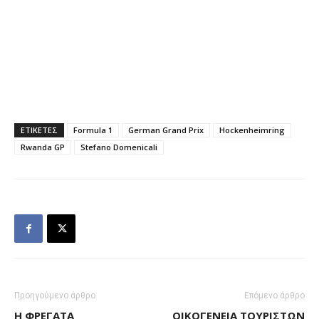
ΕΤΙΚΕΤΕΣ
Formula 1
German Grand Prix
Hockenheimring
Rwanda GP
Stefano Domenicali
Προηγούμενο άρθρο
Επόμενο άρθρο
Η ΦΡΕΓΆΤΑ
ΟΙΚΟΓΈΝΕΙΑ ΤΟΥΡΙΣΤΏΝ