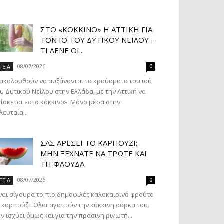
ΣΤΟ «ΚΌΚΚΙΝΟ» Η ΑΤΤΙΚΉ ΓΙΑ
ΤΟΝ ΙΌ ΤΟΥ ΔΥΤΙΚΟΎ ΝΕΊΛΟΥ –
ΤΙ ΛΈΝΕ ΟΙ...
08/07/2026
ΓΕΙΑ
0
ακολουθούν να αυξάνονται τα κρούσματα του ιού
υ Δυτικού Νείλου στην Ελλάδα, με την Αττική να
ίσκεται «στο κόκκινο». Μόνο μέσα στην
λευταία...
ΣΑΣ ΑΡΈΣΕΙ ΤΟ ΚΑΡΠΟΎΖΙ;
ΜΗΝ ΞΕΧΝΆΤΕ ΝΑ ΤΡΏΤΕ ΚΑΙ
ΤΗ ΦΛΟΎΔΑ
08/07/2026
ΓΕΙΑ
0
ναι σίγουρα το πιο δημοφιλές καλοκαιρινό φρούτο
 καρπούζι. Ολοι αγαπούν την κόκκινη σάρκα του.
ν ισχύει όμως και για την πράσινη ριγωτή...