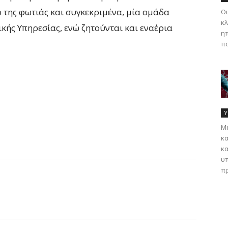
 της φωτιάς και συγκεκριμένα, μία ομάδα
Οι
κλ
ής Υπηρεσίας, ενώ ζητούνται και εναέρια
ηπ
πα
Υ
Με
κα
κα
υπ
πρ