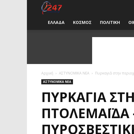
i247
News
ΕΛΛΑΔΑ
ΚΟΣΜΟΣ
ΠΟΛΙΤΙΚΗ
ΟΙ
Greece
Αρχική
ΑΣΤΥΝΟΜΙΚΑ ΝΕΑ
Πυρκαγιά στην περιο
ΑΣΤΥΝΟΜΙΚΑ ΝΕΑ
ΠΥΡΚΑΓΙΆ ΣΤ
ΠΤΟΛΕΜΑΪ́ΔΑ
ΠΥΡΟΣΒΕΣΤΙΚ