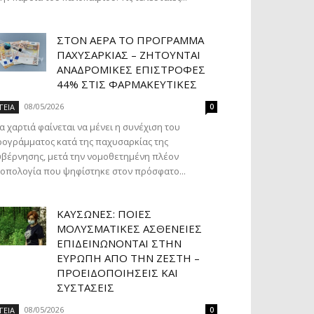
ΣΤΟΝ ΑΈΡΑ ΤΟ ΠΡΌΓΡΑΜΜΑ
ΠΑΧΥΣΑΡΚΊΑΣ – ΖΗΤΟΎΝΤΑΙ
ΑΝΑΔΡΟΜΙΚΈΣ ΕΠΙΣΤΡΟΦΈΣ
44% ΣΤΙΣ ΦΑΡΜΑΚΕΥΤΙΚΈΣ
08/05/2026
ΓΕΙΑ
0
α χαρτιά φαίνεται να μένει η συνέχιση του
ογράμματος κατά της παχυσαρκίας της
βέρνησης, μετά την νομοθετημένη πλέον
οπολογία που ψηφίστηκε στον πρόσφατο...
ΚΑΎΣΩΝΕΣ: ΠΟΙΕΣ
ΜΟΛΥΣΜΑΤΙΚΈΣ ΑΣΘΈΝΕΙΕΣ
ΕΠΙΔΕΙΝΏΝΟΝΤΑΙ ΣΤΗΝ
ΕΥΡΏΠΗ ΑΠΌ ΤΗΝ ΖΈΣΤΗ –
ΠΡΟΕΙΔΟΠΟΙΉΣΕΙΣ ΚΑΙ
ΣΥΣΤΆΣΕΙΣ
08/05/2026
ΓΕΙΑ
0