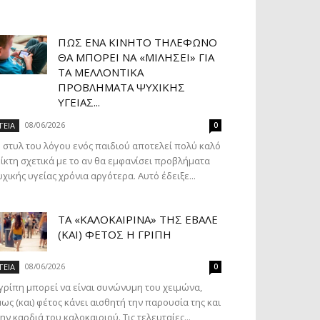
ΠΏΣ ΈΝΑ ΚΙΝΗΤΌ ΤΗΛΈΦΩΝΟ
ΘΑ ΜΠΟΡΕΊ ΝΑ «ΜΙΛΉΣΕΙ» ΓΙΑ
ΤΑ ΜΕΛΛΟΝΤΙΚΆ
ΠΡΟΒΛΉΜΑΤΑ ΨΥΧΙΚΉΣ
ΥΓΕΊΑΣ...
08/06/2026
ΓΕΙΑ
0
 στυλ του λόγου ενός παιδιού αποτελεί πολύ καλό
ίκτη σχετικά με το αν θα εμφανίσει προβλήματα
χικής υγείας χρόνια αργότερα. Αυτό έδειξε...
ΤΑ «ΚΑΛΟΚΑΙΡΙΝΆ» ΤΗΣ ΈΒΑΛΕ
(ΚΑΙ) ΦΈΤΟΣ Η ΓΡΊΠΗ
08/06/2026
ΓΕΙΑ
0
γρίπη μπορεί να είναι συνώνυμη του χειμώνα,
ως (και) φέτος κάνει αισθητή την παρουσία της και
ην καρδιά του καλοκαιριού. Τις τελευταίες...