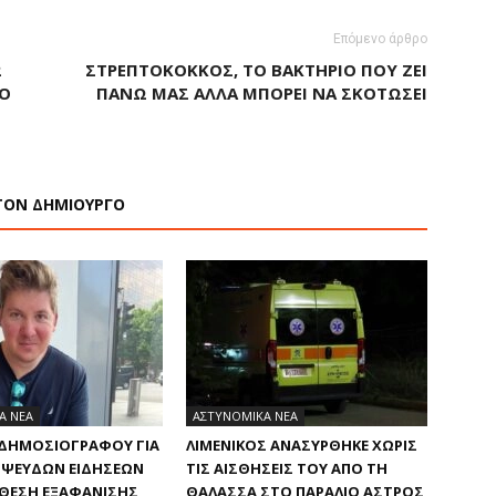
Επόμενο άρθρο
2
ΣΤΡΕΠΤΌΚΟΚΚΟΣ, ΤΟ ΒΑΚΤΉΡΙΟ ΠΟΥ ΖΕΙ
ΤΟ
ΠΆΝΩ ΜΑΣ ΑΛΛΆ ΜΠΟΡΕΊ ΝΑ ΣΚΟΤΏΣΕΙ
ΤΟΝ ΔΗΜΙΟΥΡΓΟ
Α ΝΕΑ
ΑΣΤΥΝΟΜΙΚΑ ΝΕΑ
ΔΗΜΟΣΙΟΓΡΆΦΟΥ ΓΙΑ
ΛΙΜΕΝΙΚΌΣ ΑΝΑΣΎΡΘΗΚΕ ΧΩΡΊΣ
 ΨΕΥΔΏΝ ΕΙΔΉΣΕΩΝ
ΤΙΣ ΑΙΣΘΉΣΕΙΣ ΤΟΥ ΑΠΌ ΤΗ
ΘΕΣΗ ΕΞΑΦΆΝΙΣΗΣ
ΘΆΛΑΣΣΑ ΣΤΟ ΠΑΡΆΛΙΟ ΆΣΤΡΟΣ