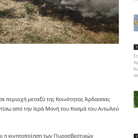
Υ
Στ
πρ
Κυ
τρ
σε περιοχή μεταξύ της Κοινότητας Άρδασσας
πίσω από την Ιερά Μονή του Κοσμά του Αιτωλού
ναι η κινητοποίηση των Πυροσβεστικών
Υ