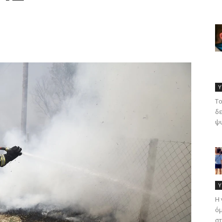
Υ
Το
δε
ψυ
Υ
Η 
όμ
στ