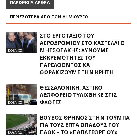
ΠΑΡΟΜΟΙΑ ΑΡΘΡΑ
ΠΕΡΙΣΣΟΤΕΡΑ ΑΠΟ ΤΟΝ ΔΗΜΙΟΥΡΓΟ
ΣΤΟ ΕΡΓΟΤΆΞΙΟ ΤΟΥ
ΑΕΡΟΔΡΟΜΊΟΥ ΣΤΟ ΚΑΣΤΈΛΛΙ Ο
ΜΗΤΣΟΤΆΚΗΣ: ΛΎΝΟΥΜΕ
ΚΟΣΜΟΣ
ΕΚΚΡΕΜΌΤΗΤΕΣ ΤΟΥ
ΠΑΡΕΛΘΌΝΤΟΣ ΚΑΙ
ΘΩΡΑΚΊΖΟΥΜΕ ΤΗΝ ΚΡΉΤΗ
ΘΕΣΣΑΛΟΝΊΚΗ: ΑΣΤΙΚΌ
ΛΕΩΦΟΡΕΊΟ ΤΥΛΊΧΘΗΚΕ ΣΤΙΣ
ΦΛΌΓΕΣ
ΚΟΣΜΟΣ
ΒΟΥΒΌΣ ΘΡΉΝΟΣ ΣΤΗΝ ΤΟΎΜΠΑ
ΓΙΑ ΤΟΥΣ ΕΠΤΆ ΟΠΑΔΟΎΣ ΤΟΥ
ΠΑΟΚ – ΤΟ «ΠΑΠΑΓΕΩΡΓΊΟΥ»
ΚΟΣΜΟΣ