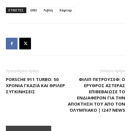
ΕΤΙΚΕΤΕΣ
GNU
Λιβύη
Χάφταρ
Προηγούμενο άρθρο
Επόμενο άρθρο
PORSCHE 911 TURBO: 50
ΦΊΛΙΠ ΠΕΤΡΟΎΣΕΦ: Ο
ΧΡΌΝΙΑ ΓΚΆΖΙΑ ΚΑΙ ΘΡΊΛΕΡ
ΕΡΥΘΡΌΣ ΑΣΤΈΡΑΣ
ΣΥΓΚΙΝΉΣΕΙΣ
ΕΠΙΒΕΒΑΊΩΣΕ ΤΟ
ΕΝΔΙΑΦΈΡΟΝ ΓΙΑ ΤΗΝ
ΑΠΌΚΤΗΣΉ ΤΟΥ ΑΠΌ ΤΟΝ
ΟΛΥΜΠΙΑΚΌ | I247 NEWS