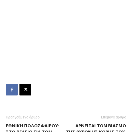
Προηγούμενο άρθρο
Επόμενο άρθρο
ΕΘΝΙΚΉ ΠΟΔΟΣΦΑΊΡΟΥ:
ΑΡΝΕΊΤΑΙ ΤΟΝ ΒΙΑΣΜΌ
ΣΤΟ ΒΈΛΓΙΟ ΓΙΑ ΤΟΝ
ΤΗΣ 9ΧΡΟΝΗΣ ΚΌΡΗΣ ΤΟΥ,