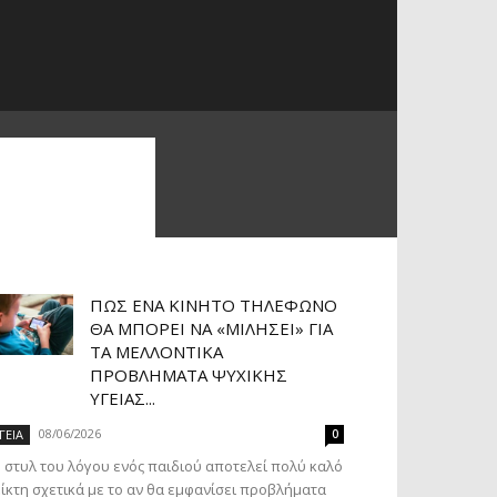
ΠΏΣ ΈΝΑ ΚΙΝΗΤΌ ΤΗΛΈΦΩΝΟ
ΘΑ ΜΠΟΡΕΊ ΝΑ «ΜΙΛΉΣΕΙ» ΓΙΑ
ΤΑ ΜΕΛΛΟΝΤΙΚΆ
ΠΡΟΒΛΉΜΑΤΑ ΨΥΧΙΚΉΣ
ΥΓΕΊΑΣ...
08/06/2026
ΓΕΙΑ
0
 στυλ του λόγου ενός παιδιού αποτελεί πολύ καλό
ίκτη σχετικά με το αν θα εμφανίσει προβλήματα