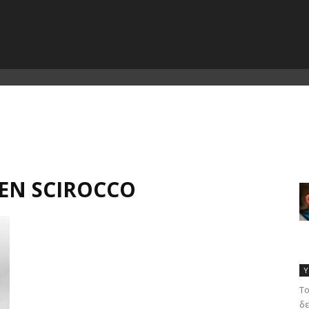
EN SCIROCCO
Υ
Το
δε