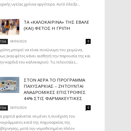
χικής υγείας χρόνια αργότερα. Αυτό έδειξε...
ΤΑ «ΚΑΛΟΚΑΙΡΙΝΆ» ΤΗΣ ΈΒΑΛΕ
(ΚΑΙ) ΦΈΤΟΣ Η ΓΡΊΠΗ
08/06/2026
ΓΕΙΑ
0
γρίπη μπορεί να είναι συνώνυμη του χειμώνα,
ως (και) φέτος κάνει αισθητή την παρουσία της και
ην καρδιά του καλοκαιριού. Τις τελευταίες...
ΣΤΟΝ ΑΈΡΑ ΤΟ ΠΡΌΓΡΑΜΜΑ
ΠΑΧΥΣΑΡΚΊΑΣ – ΖΗΤΟΎΝΤΑΙ
ΑΝΑΔΡΟΜΙΚΈΣ ΕΠΙΣΤΡΟΦΈΣ
44% ΣΤΙΣ ΦΑΡΜΑΚΕΥΤΙΚΈΣ
08/05/2026
ΓΕΙΑ
0
α χαρτιά φαίνεται να μένει η συνέχιση του
ογράμματος κατά της παχυσαρκίας της
βέρνησης, μετά την νομοθετημένη πλέον