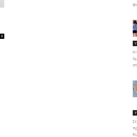
ψυ
0
Υ
Η 
όμ
στ
Υ
Στ
πρ
Κυ