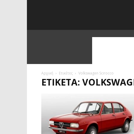
Αρχική
Ετικέτες
Volkswagen Scirocco
ΕΤΙΚΈΤΑ: VOLKSWAG