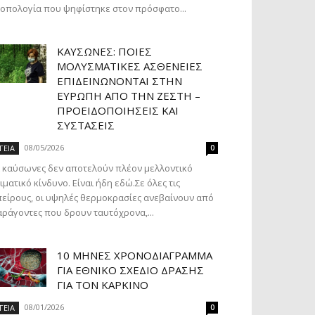
οπολογία που ψηφίστηκε στον πρόσφατο...
ΚΑΎΣΩΝΕΣ: ΠΟΙΕΣ
ΜΟΛΥΣΜΑΤΙΚΈΣ ΑΣΘΈΝΕΙΕΣ
ΕΠΙΔΕΙΝΏΝΟΝΤΑΙ ΣΤΗΝ
ΕΥΡΏΠΗ ΑΠΌ ΤΗΝ ΖΈΣΤΗ –
ΠΡΟΕΙΔΟΠΟΙΉΣΕΙΣ ΚΑΙ
ΣΥΣΤΆΣΕΙΣ
08/05/2026
ΓΕΙΑ
0
 καύσωνες δεν αποτελούν πλέον μελλοντικό
ιματικό κίνδυνο. Είναι ήδη εδώ.Σε όλες τις
είρους, οι υψηλές θερμοκρασίες ανεβαίνουν από
ράγοντες που δρουν ταυτόχρονα,...
10 ΜΉΝΕΣ ΧΡΟΝΟΔΙΆΓΡΑΜΜΑ
ΓΙΑ ΕΘΝΙΚΌ ΣΧΈΔΙΟ ΔΡΆΣΗΣ
ΓΙΑ ΤΟΝ ΚΑΡΚΊΝΟ
08/01/2026
ΓΕΙΑ
0