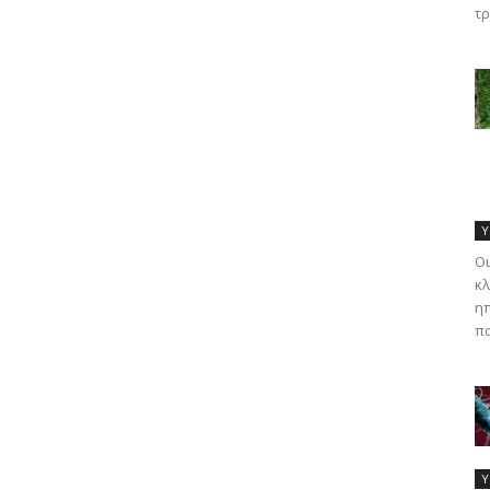
τρ
Υ
Οι
κλ
ηπ
πα
Υ