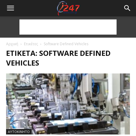
Αρχική
Ετικέτες
Software Defined Vehicles
ΕΤΙΚΈΤΑ: SOFTWARE DEFINED
VEHICLES
ΑΥΤΟΚΙΝΗΤΟ