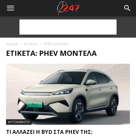
Αρχική
Ετικέτες
PHEV μοντέλα
ΕΤΙΚΈΤΑ: PHEV ΜΟΝΤΈΛΑ
ΑΥΤΟΚΙΝΗΤΟ
ΤΙ ΑΛΛΆΖΕΙ Η BYD ΣΤΑ PHEV ΤΗΣ;