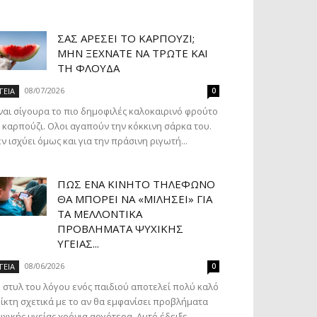
ΣΑΣ ΑΡΈΣΕΙ ΤΟ ΚΑΡΠΟΎΖΙ;
ΜΗΝ ΞΕΧΝΆΤΕ ΝΑ ΤΡΏΤΕ ΚΑΙ
ΤΗ ΦΛΟΎΔΑ
08/07/2026
ΓΕΙΑ
0
ναι σίγουρα το πιο δημοφιλές καλοκαιρινό φρούτο
 καρπούζι. Ολοι αγαπούν την κόκκινη σάρκα του.
ν ισχύει όμως και για την πράσινη ριγωτή...
ΠΏΣ ΈΝΑ ΚΙΝΗΤΌ ΤΗΛΈΦΩΝΟ
ΘΑ ΜΠΟΡΕΊ ΝΑ «ΜΙΛΉΣΕΙ» ΓΙΑ
ΤΑ ΜΕΛΛΟΝΤΙΚΆ
ΠΡΟΒΛΉΜΑΤΑ ΨΥΧΙΚΉΣ
ΥΓΕΊΑΣ...
08/06/2026
ΓΕΙΑ
0
 στυλ του λόγου ενός παιδιού αποτελεί πολύ καλό
ίκτη σχετικά με το αν θα εμφανίσει προβλήματα
χικής υγείας χρόνια αργότερα. Αυτό έδειξε...