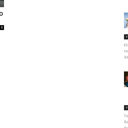
ΊΟ
0
Υ
Eί
το
Δε
Υ
Το
δε
ψυ