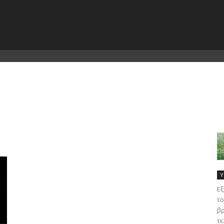
Υ
Εξ
το
βρ
τε