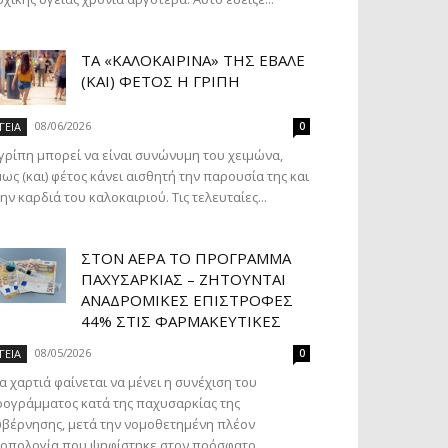
ΤΑ «ΚΑΛΟΚΑΙΡΙΝΆ» ΤΗΣ ΈΒΑΛΕ
(ΚΑΙ) ΦΈΤΟΣ Η ΓΡΊΠΗ
08/06/2026
ΓΕΙΑ
0
γρίπη μπορεί να είναι συνώνυμη του χειμώνα,
ως (και) φέτος κάνει αισθητή την παρουσία της και
ην καρδιά του καλοκαιριού. Τις τελευταίες...
ΣΤΟΝ ΑΈΡΑ ΤΟ ΠΡΌΓΡΑΜΜΑ
ΠΑΧΥΣΑΡΚΊΑΣ – ΖΗΤΟΎΝΤΑΙ
ΑΝΑΔΡΟΜΙΚΈΣ ΕΠΙΣΤΡΟΦΈΣ
44% ΣΤΙΣ ΦΑΡΜΑΚΕΥΤΙΚΈΣ
08/05/2026
ΓΕΙΑ
0
α χαρτιά φαίνεται να μένει η συνέχιση του
ογράμματος κατά της παχυσαρκίας της
βέρνησης, μετά την νομοθετημένη πλέον
οπολογία που ψηφίστηκε στον πρόσφατο...