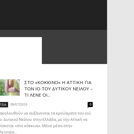
ΣΤΟ «ΚΌΚΚΙΝΟ» Η ΑΤΤΙΚΉ ΓΙΑ
ΤΟΝ ΙΌ ΤΟΥ ΔΥΤΙΚΟΎ ΝΕΊΛΟΥ –
ΤΙ ΛΈΝΕ ΟΙ...
08/07/2026
ΓΕΙΑ
0
ακολουθούν να αυξάνονται τα κρούσματα του ιού
υ Δυτικού Νείλου στην Ελλάδα, με την Αττική να
ίσκεται «στο κόκκινο». Μόνο μέσα στην
λευταία...