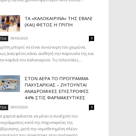
ΤΑ «ΚΑΛΟΚΑΙΡΙΝΆ» ΤΗΣ ΈΒΑΛΕ
(ΚΑΙ) ΦΈΤΟΣ Η ΓΡΊΠΗ
08/06/2026
ΓΕΙΑ
0
γρίπη μπορεί να είναι συνώνυμη του χειμώνα,
ως (και) φέτος κάνει αισθητή την παρουσία της και
ην καρδιά του καλοκαιριού. Τις τελευταίες...
ΣΤΟΝ ΑΈΡΑ ΤΟ ΠΡΌΓΡΑΜΜΑ
ΠΑΧΥΣΑΡΚΊΑΣ – ΖΗΤΟΎΝΤΑΙ
ΑΝΑΔΡΟΜΙΚΈΣ ΕΠΙΣΤΡΟΦΈΣ
44% ΣΤΙΣ ΦΑΡΜΑΚΕΥΤΙΚΈΣ
08/05/2026
ΓΕΙΑ
0
α χαρτιά φαίνεται να μένει η συνέχιση του
ογράμματος κατά της παχυσαρκίας της
βέρνησης, μετά την νομοθετημένη πλέον
οπολογία που ψηφίστηκε στον πρόσφατο...