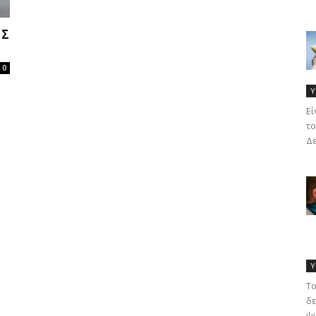
ΗΣ
0
Υ
Eί
το
Δε
Υ
Το
δε
ψυ