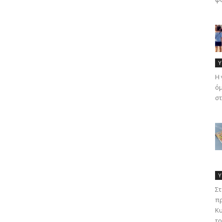
Υ
Η 
όμ
στ
Υ
Στ
πρ
Κυ
τρ