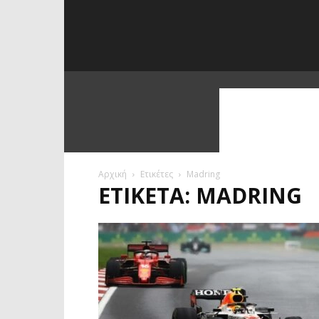
Αρχική
Ετικέτες
Madring
ΕΤΙΚΈΤΑ: MADRING