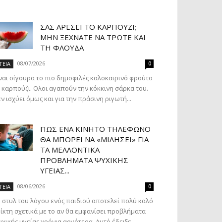
ΣΑΣ ΑΡΈΣΕΙ ΤΟ ΚΑΡΠΟΎΖΙ;
ΜΗΝ ΞΕΧΝΆΤΕ ΝΑ ΤΡΏΤΕ ΚΑΙ
ΤΗ ΦΛΟΎΔΑ
08/07/2026
ΓΕΙΑ
0
ναι σίγουρα το πιο δημοφιλές καλοκαιρινό φρούτο
 καρπούζι. Ολοι αγαπούν την κόκκινη σάρκα του.
ν ισχύει όμως και για την πράσινη ριγωτή...
ΠΏΣ ΈΝΑ ΚΙΝΗΤΌ ΤΗΛΈΦΩΝΟ
ΘΑ ΜΠΟΡΕΊ ΝΑ «ΜΙΛΉΣΕΙ» ΓΙΑ
ΤΑ ΜΕΛΛΟΝΤΙΚΆ
ΠΡΟΒΛΉΜΑΤΑ ΨΥΧΙΚΉΣ
ΥΓΕΊΑΣ...
08/06/2026
ΓΕΙΑ
0
 στυλ του λόγου ενός παιδιού αποτελεί πολύ καλό
ίκτη σχετικά με το αν θα εμφανίσει προβλήματα
χικής υγείας χρόνια αργότερα. Αυτό έδειξε...