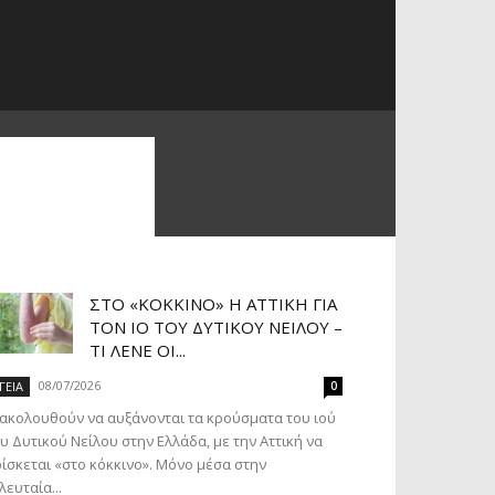
ΣΤΟ «ΚΌΚΚΙΝΟ» Η ΑΤΤΙΚΉ ΓΙΑ
ΤΟΝ ΙΌ ΤΟΥ ΔΥΤΙΚΟΎ ΝΕΊΛΟΥ –
ΤΙ ΛΈΝΕ ΟΙ...
08/07/2026
ΓΕΙΑ
0
ακολουθούν να αυξάνονται τα κρούσματα του ιού
υ Δυτικού Νείλου στην Ελλάδα, με την Αττική να
ίσκεται «στο κόκκινο». Μόνο μέσα στην
λευταία...