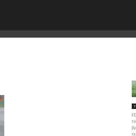
Υ
Εξ
το
βρ
τε