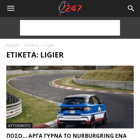
Αρχική
Ετικέτες
Ligier
ΕΤΙΚΈΤΑ: LIGIER
ΑΥΤΟΚΙΝΗΤΟ
ΠΌΣΟ… ΑΡΓΆ ΓΥΡΝΆ ΤΟ NURBURGRING ΈΝΑ