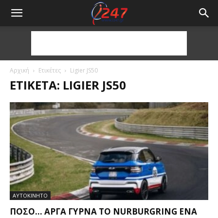
Αρχική
Ετικέτες
Ligier JS50
ΕΤΙΚΈΤΑ: LIGIER JS50
ΑΥΤΟΚΙΝΗΤΟ
ΠΌΣΟ… ΑΡΓΆ ΓΥΡΝΆ ΤΟ NURBURGRING ΈΝΑ