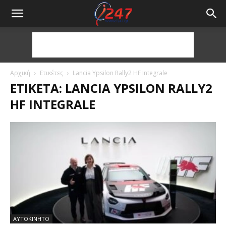
Αρχική
Ετικέτες
Lancia Ypsilon Rally2 HF Integrale
ΕΤΙΚΈΤΑ: LANCIA YPSILON RALLY2
HF INTEGRALE
ΑΥΤΟΚΙΝΗΤΟ