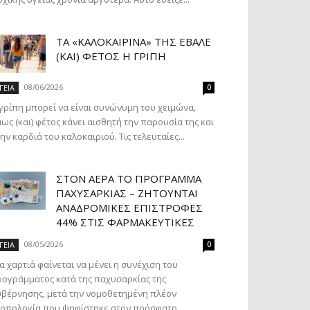
ΤΑ «ΚΑΛΟΚΑΙΡΙΝΆ» ΤΗΣ ΈΒΑΛΕ
(ΚΑΙ) ΦΈΤΟΣ Η ΓΡΊΠΗ
08/06/2026
ΓΕΙΑ
0
γρίπη μπορεί να είναι συνώνυμη του χειμώνα,
ως (και) φέτος κάνει αισθητή την παρουσία της και
ην καρδιά του καλοκαιριού. Τις τελευταίες...
ΣΤΟΝ ΑΈΡΑ ΤΟ ΠΡΌΓΡΑΜΜΑ
ΠΑΧΥΣΑΡΚΊΑΣ – ΖΗΤΟΎΝΤΑΙ
ΑΝΑΔΡΟΜΙΚΈΣ ΕΠΙΣΤΡΟΦΈΣ
44% ΣΤΙΣ ΦΑΡΜΑΚΕΥΤΙΚΈΣ
08/05/2026
ΓΕΙΑ
0
α χαρτιά φαίνεται να μένει η συνέχιση του
ογράμματος κατά της παχυσαρκίας της
βέρνησης, μετά την νομοθετημένη πλέον
οπολογία που ψηφίστηκε στον πρόσφατο...