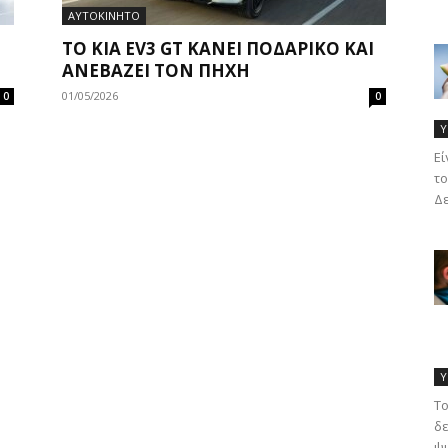
ΑΥΤΟΚΙΝΗΤΟ
ΤΟ KIA EV3 GT ΚΆΝΕΙ ΠΟΔΑΡΙΚΟ ΚΑΙ
ΑΝΕΒΆΖΕΙ ΤΟΝ ΠΉΧΗ
01/05/2026
0
0
Υ
Eί
το
Δε
Υ
Το
δε
ψυ