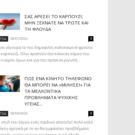
ΣΑΣ ΑΡΈΣΕΙ ΤΟ ΚΑΡΠΟΎΖΙ;
ΜΗΝ ΞΕΧΝΆΤΕ ΝΑ ΤΡΏΤΕ ΚΑΙ
ΤΗ ΦΛΟΎΔΑ
08/07/2026
ΓΕΙΑ
0
ναι σίγουρα το πιο δημοφιλές καλοκαιρινό φρούτο
 καρπούζι. Ολοι αγαπούν την κόκκινη σάρκα του.
ν ισχύει όμως και για την πράσινη ριγωτή...
ΠΏΣ ΈΝΑ ΚΙΝΗΤΌ ΤΗΛΈΦΩΝΟ
ΘΑ ΜΠΟΡΕΊ ΝΑ «ΜΙΛΉΣΕΙ» ΓΙΑ
ΤΑ ΜΕΛΛΟΝΤΙΚΆ
ΠΡΟΒΛΉΜΑΤΑ ΨΥΧΙΚΉΣ
ΥΓΕΊΑΣ...
08/06/2026
ΓΕΙΑ
0
 στυλ του λόγου ενός παιδιού αποτελεί πολύ καλό
ίκτη σχετικά με το αν θα εμφανίσει προβλήματα
χικής υγείας χρόνια αργότερα. Αυτό έδειξε...