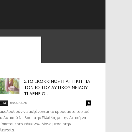
ΣΤΟ «ΚΌΚΚΙΝΟ» Η ΑΤΤΙΚΉ ΓΙΑ
ΤΟΝ ΙΌ ΤΟΥ ΔΥΤΙΚΟΎ ΝΕΊΛΟΥ –
ΤΙ ΛΈΝΕ ΟΙ...
08/07/2026
ΓΕΙΑ
0
ακολουθούν να αυξάνονται τα κρούσματα του ιού
υ Δυτικού Νείλου στην Ελλάδα, με την Αττική να
ίσκεται «στο κόκκινο». Μόνο μέσα στην
λευταία...