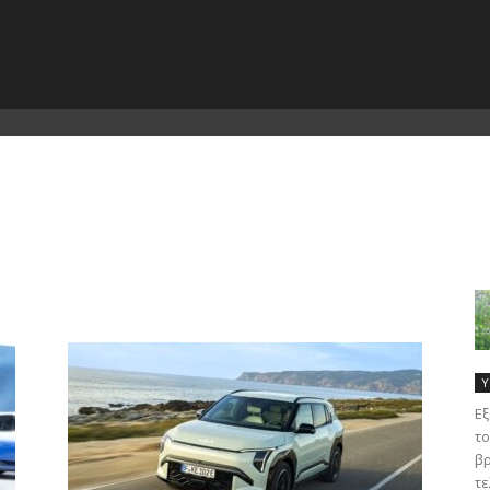
Υ
Εξ
το
βρ
τε