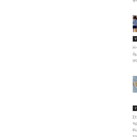
Υ
Η 
όμ
στ
Υ
Στ
πρ
Κυ
τρ