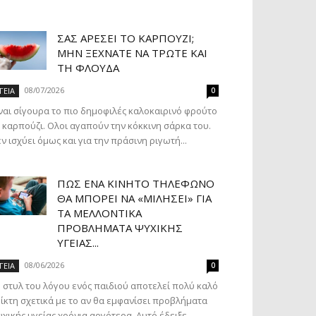
ΣΑΣ ΑΡΈΣΕΙ ΤΟ ΚΑΡΠΟΎΖΙ;
ΜΗΝ ΞΕΧΝΆΤΕ ΝΑ ΤΡΏΤΕ ΚΑΙ
ΤΗ ΦΛΟΎΔΑ
08/07/2026
ΓΕΙΑ
0
ναι σίγουρα το πιο δημοφιλές καλοκαιρινό φρούτο
 καρπούζι. Ολοι αγαπούν την κόκκινη σάρκα του.
ν ισχύει όμως και για την πράσινη ριγωτή...
ΠΏΣ ΈΝΑ ΚΙΝΗΤΌ ΤΗΛΈΦΩΝΟ
ΘΑ ΜΠΟΡΕΊ ΝΑ «ΜΙΛΉΣΕΙ» ΓΙΑ
ΤΑ ΜΕΛΛΟΝΤΙΚΆ
ΠΡΟΒΛΉΜΑΤΑ ΨΥΧΙΚΉΣ
ΥΓΕΊΑΣ...
08/06/2026
ΓΕΙΑ
0
 στυλ του λόγου ενός παιδιού αποτελεί πολύ καλό
ίκτη σχετικά με το αν θα εμφανίσει προβλήματα
χικής υγείας χρόνια αργότερα. Αυτό έδειξε...