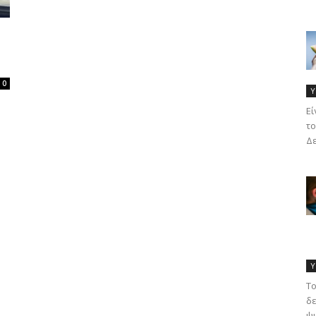
0
Υ
Eί
το
Δε
Υ
Το
δε
ψυ