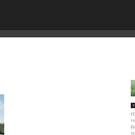
Υ
Εξ
το
βρ
τε