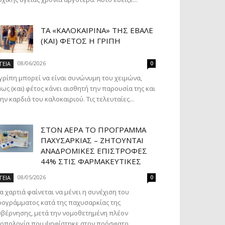
ΤΑ «ΚΑΛΟΚΑΙΡΙΝΆ» ΤΗΣ ΈΒΑΛΕ
(ΚΑΙ) ΦΈΤΟΣ Η ΓΡΊΠΗ
08/06/2026
ΓΕΙΑ
0
γρίπη μπορεί να είναι συνώνυμη του χειμώνα,
ως (και) φέτος κάνει αισθητή την παρουσία της και
ην καρδιά του καλοκαιριού. Τις τελευταίες...
ΣΤΟΝ ΑΈΡΑ ΤΟ ΠΡΌΓΡΑΜΜΑ
ΠΑΧΥΣΑΡΚΊΑΣ – ΖΗΤΟΎΝΤΑΙ
ΑΝΑΔΡΟΜΙΚΈΣ ΕΠΙΣΤΡΟΦΈΣ
44% ΣΤΙΣ ΦΑΡΜΑΚΕΥΤΙΚΈΣ
08/05/2026
ΓΕΙΑ
0
α χαρτιά φαίνεται να μένει η συνέχιση του
ογράμματος κατά της παχυσαρκίας της
βέρνησης, μετά την νομοθετημένη πλέον
οπολογία που ψηφίστηκε στον πρόσφατο...