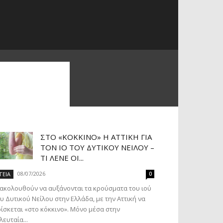
ΣΤΟ «ΚΌΚΚΙΝΟ» Η ΑΤΤΙΚΉ ΓΙΑ
ΤΟΝ ΙΌ ΤΟΥ ΔΥΤΙΚΟΎ ΝΕΊΛΟΥ –
ΤΙ ΛΈΝΕ ΟΙ...
08/07/2026
ΓΕΙΑ
0
ακολουθούν να αυξάνονται τα κρούσματα του ιού
υ Δυτικού Νείλου στην Ελλάδα, με την Αττική να
ίσκεται «στο κόκκινο». Μόνο μέσα στην
λευταία...