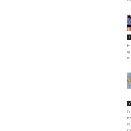
Υ
Η 
όμ
στ
Υ
Στ
πρ
Κυ
τρ