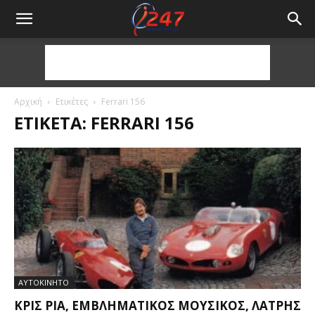
Αρχική
Ετικέτες
Ferrari 156
ΕΤΙΚΈΤΑ: FERRARI 156
ΑΥΤΟΚΙΝΗΤΟ
ΚΡΙΣ ΡΊΑ, ΕΜΒΛΗΜΑΤΙΚΌΣ ΜΟΥΣΙΚΌΣ, ΛΆΤΡΗΣ