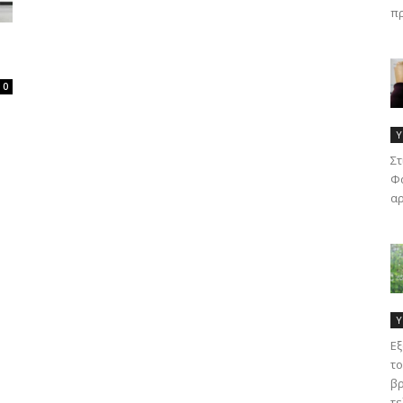
πρ
0
Υ
Στ
Φα
αρ
Υ
Εξ
το
βρ
τε