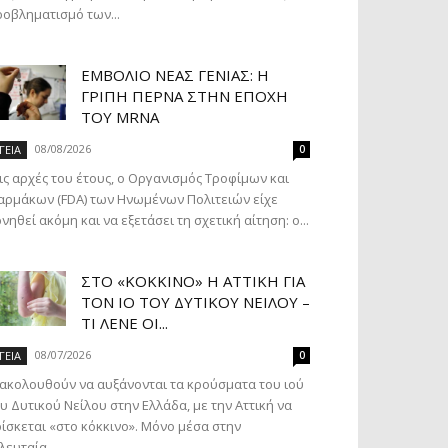
οβληματισμό των...
ΕΜΒΌΛΙΟ ΝΈΑΣ ΓΕΝΙΆΣ: Η
ΓΡΊΠΗ ΠΕΡΝΆ ΣΤΗΝ ΕΠΟΧΉ
ΤΟΥ MRNA
08/08/2026
ΓΕΙΑ
0
ις αρχές του έτους, ο Οργανισμός Τροφίμων και
ρμάκων (FDA) των Ηνωμένων Πολιτειών είχε
νηθεί ακόμη και να εξετάσει τη σχετική αίτηση: ο...
ΣΤΟ «ΚΌΚΚΙΝΟ» Η ΑΤΤΙΚΉ ΓΙΑ
ΤΟΝ ΙΌ ΤΟΥ ΔΥΤΙΚΟΎ ΝΕΊΛΟΥ –
ΤΙ ΛΈΝΕ ΟΙ...
08/07/2026
ΓΕΙΑ
0
ακολουθούν να αυξάνονται τα κρούσματα του ιού
υ Δυτικού Νείλου στην Ελλάδα, με την Αττική να
ίσκεται «στο κόκκινο». Μόνο μέσα στην
λευταία...