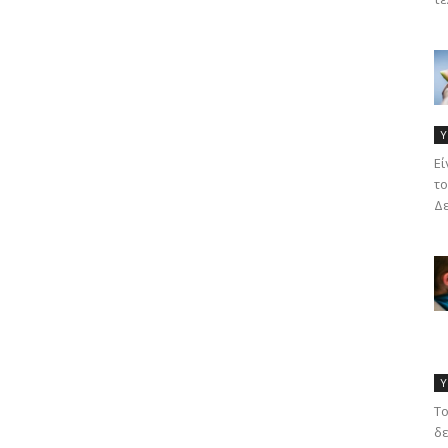
Υ
Eί
το
Δε
Υ
Το
δε