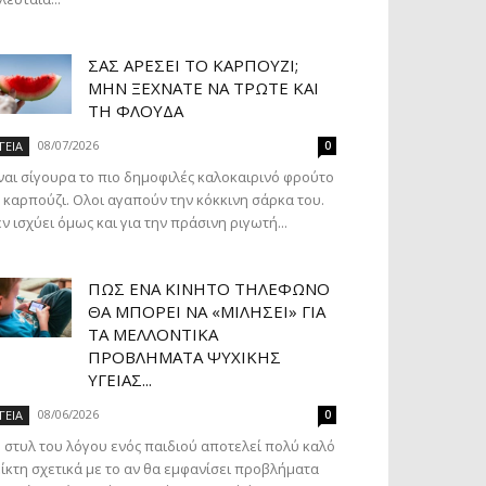
ΣΑΣ ΑΡΈΣΕΙ ΤΟ ΚΑΡΠΟΎΖΙ;
ΜΗΝ ΞΕΧΝΆΤΕ ΝΑ ΤΡΏΤΕ ΚΑΙ
ΤΗ ΦΛΟΎΔΑ
08/07/2026
ΓΕΙΑ
0
ναι σίγουρα το πιο δημοφιλές καλοκαιρινό φρούτο
 καρπούζι. Ολοι αγαπούν την κόκκινη σάρκα του.
ν ισχύει όμως και για την πράσινη ριγωτή...
ΠΏΣ ΈΝΑ ΚΙΝΗΤΌ ΤΗΛΈΦΩΝΟ
ΘΑ ΜΠΟΡΕΊ ΝΑ «ΜΙΛΉΣΕΙ» ΓΙΑ
ΤΑ ΜΕΛΛΟΝΤΙΚΆ
ΠΡΟΒΛΉΜΑΤΑ ΨΥΧΙΚΉΣ
ΥΓΕΊΑΣ...
08/06/2026
ΓΕΙΑ
0
 στυλ του λόγου ενός παιδιού αποτελεί πολύ καλό
ίκτη σχετικά με το αν θα εμφανίσει προβλήματα