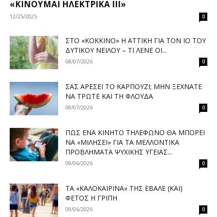
«ΚΙΝΟΎΜΑΙ ΗΛΕΚΤΡΙΚΆ ΙΙΙ»
12/25/2025
0
ΣΤΟ «ΚΌΚΚΙΝΟ» Η ΑΤΤΙΚΉ ΓΙΑ ΤΟΝ ΙΌ ΤΟΥ
ΔΥΤΙΚΟΎ ΝΕΊΛΟΥ – ΤΙ ΛΈΝΕ ΟΙ...
08/07/2026
0
ΣΑΣ ΑΡΈΣΕΙ ΤΟ ΚΑΡΠΟΎΖΙ; ΜΗΝ ΞΕΧΝΆΤΕ
ΝΑ ΤΡΏΤΕ ΚΑΙ ΤΗ ΦΛΟΎΔΑ
08/07/2026
0
ΠΏΣ ΈΝΑ ΚΙΝΗΤΌ ΤΗΛΈΦΩΝΟ ΘΑ ΜΠΟΡΕΊ
ΝΑ «ΜΙΛΉΣΕΙ» ΓΙΑ ΤΑ ΜΕΛΛΟΝΤΙΚΆ
ΠΡΟΒΛΉΜΑΤΑ ΨΥΧΙΚΉΣ ΥΓΕΊΑΣ...
08/06/2026
0
ΤΑ «ΚΑΛΟΚΑΙΡΙΝΆ» ΤΗΣ ΈΒΑΛΕ (ΚΑΙ)
ΦΈΤΟΣ Η ΓΡΊΠΗ
08/06/2026
0