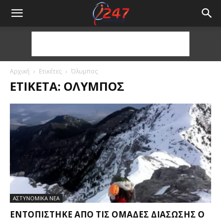
Αρχική
Ετικέτες
Όλυμπος
ΕΤΙΚΈΤΑ: ΌΛΥΜΠΟΣ
ΑΣΤΥΝΟΜΙΚΑ ΝΕΑ
ΕΝΤΟΠΊΣΤΗΚΕ ΑΠΌ ΤΙΣ ΟΜΆΔΕΣ ΔΙΆΣΩΣΗΣ Ο