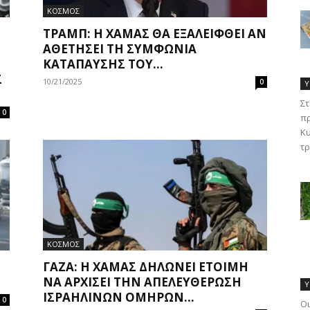
ΚΟΣΜΟΣ
ΤΡΑΜΠ: Η ΧΑΜΆΣ ΘΑ ΕΞΑΛΕΙΦΘΕΊ ΑΝ
ΑΘΕΤΉΣΕΙ ΤΗ ΣΥΜΦΩΝΊΑ
ΚΑΤΆΠΑΥΣΗΣ ΤΟΥ...
Σ
10/21/2025
0
Υ
Στ
0
πρ
Κυ
τρ
ΚΟΣΜΟΣ
ΓΆΖΑ: Η ΧΑΜΆΣ ΔΗΛΏΝΕΙ ΈΤΟΙΜΗ
ΝΑ ΑΡΧΊΣΕΙ ΤΗΝ ΑΠΕΛΕΥΘΈΡΩΣΗ
Υ
ΙΣΡΑΗΛΙΝΏΝ ΟΜΉΡΩΝ...
0
Οι