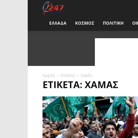
i247
News
ΕΛΛΑΔΑ
ΚΟΣΜΟΣ
ΠΟΛΙΤΙΚΗ
ΟΙ
Greece
Αρχική
Ετικέτες
Χαμάς
ΕΤΙΚΈΤΑ: ΧΑΜΆΣ