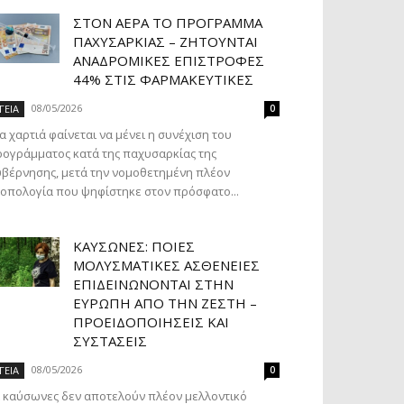
ΣΤΟΝ ΑΈΡΑ ΤΟ ΠΡΌΓΡΑΜΜΑ
ΠΑΧΥΣΑΡΚΊΑΣ – ΖΗΤΟΎΝΤΑΙ
ΑΝΑΔΡΟΜΙΚΈΣ ΕΠΙΣΤΡΟΦΈΣ
44% ΣΤΙΣ ΦΑΡΜΑΚΕΥΤΙΚΈΣ
08/05/2026
ΓΕΙΑ
0
α χαρτιά φαίνεται να μένει η συνέχιση του
ογράμματος κατά της παχυσαρκίας της
βέρνησης, μετά την νομοθετημένη πλέον
οπολογία που ψηφίστηκε στον πρόσφατο...
ΚΑΎΣΩΝΕΣ: ΠΟΙΕΣ
ΜΟΛΥΣΜΑΤΙΚΈΣ ΑΣΘΈΝΕΙΕΣ
ΕΠΙΔΕΙΝΏΝΟΝΤΑΙ ΣΤΗΝ
ΕΥΡΏΠΗ ΑΠΌ ΤΗΝ ΖΈΣΤΗ –
ΠΡΟΕΙΔΟΠΟΙΉΣΕΙΣ ΚΑΙ
ΣΥΣΤΆΣΕΙΣ
08/05/2026
ΓΕΙΑ
0
 καύσωνες δεν αποτελούν πλέον μελλοντικό