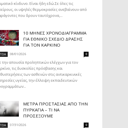
ιματικό κίνδυνο. Είναι ήδη εδώ.Σε όλες τις
είρους, οι υψηλές θερμοκρασίες ανεβαίνουν από
ράγοντες που δρουν ταυτόχρονα,...
10 ΜΉΝΕΣ ΧΡΟΝΟΔΙΆΓΡΑΜΜΑ
ΓΙΑ ΕΘΝΙΚΌ ΣΧΈΔΙΟ ΔΡΆΣΗΣ
ΓΙΑ ΤΟΝ ΚΑΡΚΊΝΟ
08/01/2026
ΓΕΙΑ
0
 την απουσία προληπτικών ελέγχων για τον
ρκίνο, τις δυσκολίες πρόσβασης και
θυστερήσεις των ασθενών στις αντικαρκινικές
ηρεσίες υγείας, την έλλειψη εκπαιδευτικών
ογραμμάτων...
ΜΈΤΡΑ ΠΡΟΣΤΑΣΊΑΣ ΑΠΌ ΤΗΝ
ΠΥΡΚΑΓΙΆ – ΤΙ ΝΑ
ΠΡΟΣΈΞΟΥΜΕ
07/31/2026
ΓΕΙΑ
0