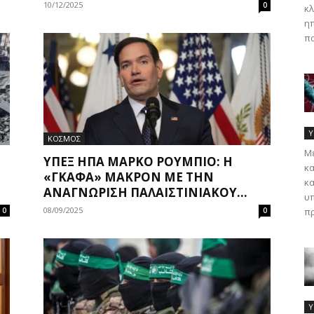
10/12/2025
0
κλ
ηπ
πα
Υ
ΚΟΣΜΟΣ
Με
ΥΠΕΞ ΗΠΑ ΜΑΡΚΟ ΡΟΎΜΠΙΟ: Η
κα
«ΓΚΆΦΑ» ΜΑΚΡΌΝ ΜΕ ΤΗΝ
κα
ΑΝΑΓΝΏΡΙΣΗ ΠΑΛΑΙΣΤΙΝΙΑΚΟΎ...
υπ
08/09/2025
0
0
πρ
Υ