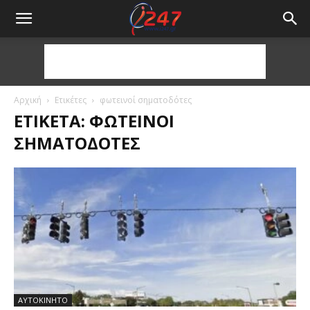
Αρχική
Ετικέτες
φωτεινοί σηματοδότες
ΕΤΙΚΈΤΑ: ΦΩΤΕΙΝΟΊ
ΣΗΜΑΤΟΔΌΤΕΣ
ΑΥΤΟΚΙΝΗΤΟ